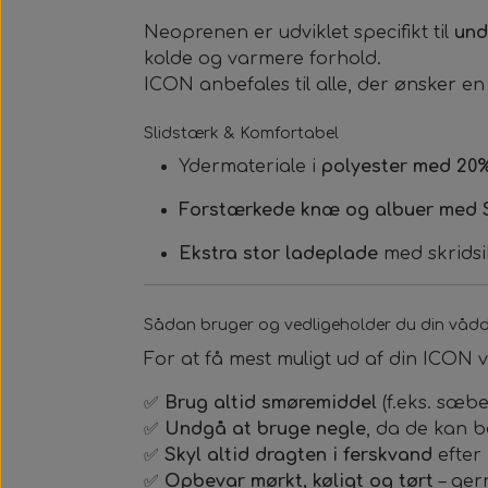
Neoprenen er udviklet specifikt til
und
kolde og varmere forhold.
ICON anbefales til alle, der ønsker e
Slidstærk & Komfortabel
Ydermateriale i
polyester med 20%
Forstærkede knæ og albuer med 
Ekstra stor ladeplade
med skridsi
Sådan bruger og vedligeholder du din våd
For at få mest muligt ud af din ICON 
✅
Brug altid smøremiddel
(f.eks. sæb
✅
Undgå at bruge negle
, da de kan 
✅
Skyl altid dragten i ferskvand
efter 
✅
Opbevar mørkt, køligt og tørt
– gern