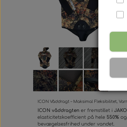
Harpun Tilbehør
Harpun Service
Kleinsub Produkter
Udstyrsæt
ICON Våddragt – Maksimal Fleksibilitet, Var
ICON våddragten
er fremstillet i
JAKO 
elasticitetskoefficient på hele
550%
og 
bevægelsesfrihed under vandet.