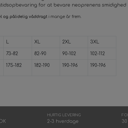
gtidsopbevaring for at bevare neoprenens smidighed
el og pålidelig våddragt
i mange år frem.
L
XL
2XL
3XL
73-82
82-90
90-102
102-112
175-182
182-190
190-196
190-196
HURTIG LEVERING
FO
DDK
2-3 hverdage
30