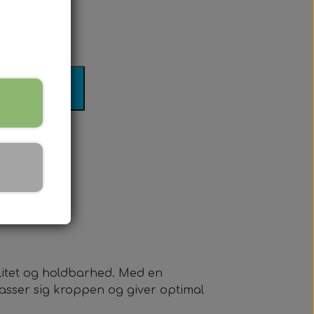
2XL
il kurv
bilitet og holdbarhed. Med en
lpasser sig kroppen og giver optimal