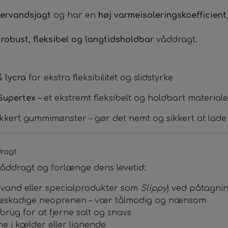
ervandsjagt
og har en
høj varmeisoleringskoefficient
n
robust, fleksibel og langtidsholdbar
våddragt.
 lycra
for ekstra fleksibilitet og slidstyrke
Supertex
– et ekstremt fleksibelt og holdbart materiale
kkert gummimønster – gør det nemt og sikkert at lad
dragt
våddragt og forlænge dens levetid:
evand eller specialprodukter som
Slippy
) ved påtagni
beskadige neoprenen – vær tålmodig og nænsom
brug for at fjerne salt og snavs
e i kælder eller lignende