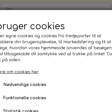
bruger cookies
Webshop
Kleinsub
Kontakt
Billedgalleri
Nyheder
er egne cookies og cookies fra tredjeparter til at
lisere din brugeroplevelse, til markedsføring og til at
ilbud
Finner & Fodlommer
Mask & Snorkel
Bøj
øge, hvordan vores hjemmeside anvendes af besøgen
Finner med fodlomme
Mask
Bø
id tilbagekalde dit samtykke ved at trykke på linket 'Co
Våddragt
Kleinsub - ICON 7 mm Warm Camo
 på siden.
Finneblade
Snorkel
Fl
Kleinsub - ICON 7 m
Fodlommer
Næseklemmer
Ma
re om cookies her
Small
Finne tilbehør
Svømmebriller
La
Nødvendige cookies
2.398,00 kr.
Neopren & Tøj
Tilbehør
Fridykning
Våddragter
Vægtsystem
Våddragter Fri
Funktionelle cookies
Handsker
Lygter
Vægtsystem Fr
Størrelse
Statistik cookies
Sokker
Kniv & Stringer
Næseklemmer