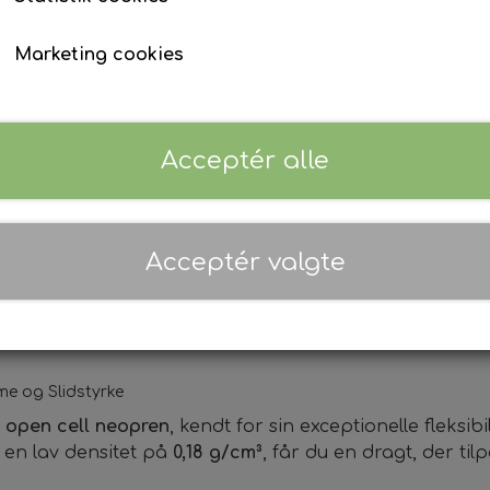
Small
Medium
Large
XL
Våddragt tilbehør
Ur & Computer
Finner
Marketing cookies
Tøj & Stickers
Tasker & Køleboks
Bøje + Tilbehør
Forventet leveringstid:
4-5 uger
Fangstnet
Masker
Tilføj t
−
+
Snorkel
Acceptér alle
Træning
Kurser, Event, Udlejning
Gavekort
Kurser & Ture
Acceptér valgte
Udlejning
Event & Konkurrencer
Grej Aften
me og Slidstyrke
open cell neopren
, kendt for sin exceptionelle fleksi
en lav densitet på
0,18 g/cm³
, får du en dragt, der ti