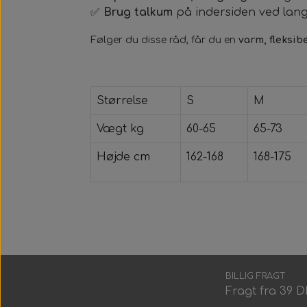
✅
Brug talkum
på indersiden ved lan
Følger du disse råd, får du en
varm, fleksib
Størrelse
S
M
Vægt kg
60-65
65-73
Højde cm
162-168
168-175
BILLIG FRAGT
Fragt fra 39 