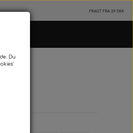
FRAGT FRA 39 DKK
e & Flydeline
de. Du
jer & Tilbehør
okies'
ydeline & Bundtov
mm
rkeringsbøje
nyard & Pulling
dykning
idykning