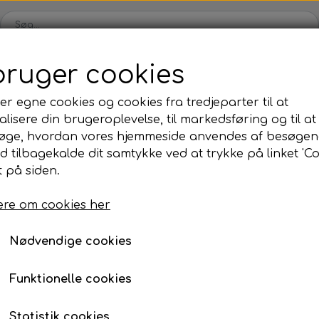
bruger cookies
Webshop
Kleinsub
Kontakt
Billedgalleri
Nyheder
er egne cookies og cookies fra tredjeparter til at
lisere din brugeroplevelse, til markedsføring og til at
ilbud
Finner & Fodlommer
Mask & Snorkel
Bøj
øge, hvordan vores hjemmeside anvendes af besøgen
Finner med fodlomme
Mask
Bø
id tilbagekalde dit samtykke ved at trykke på linket 'Co
Elastik
Klar Til Brug
Sigalsub Extreme 16 mm
 på siden.
Finneblade
Snorkel
Fl
Sigalsub Extreme 16 
Fodlommer
Næseklemmer
Ma
re om cookies her
43 cm
Finne tilbehør
Svømmebriller
La
Nødvendige cookies
159,00 kr.
Neopren & Tøj
Tilbehør
Fridykning
Våddragter
Vægtsystem
Våddragter Fri
Funktionelle cookies
Handsker
Lygter
Vægtsystem Fr
Størrelse
Statistik cookies
Sokker
Kniv & Stringer
Næseklemmer