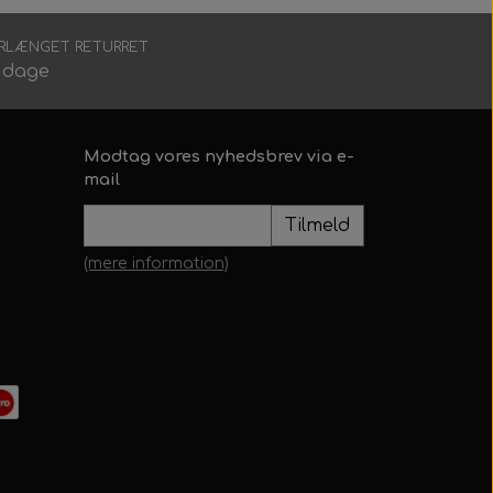
RLÆNGET RETURRET
 dage
Modtag vores nyhedsbrev via e-
mail
Tilmeld
(mere information)