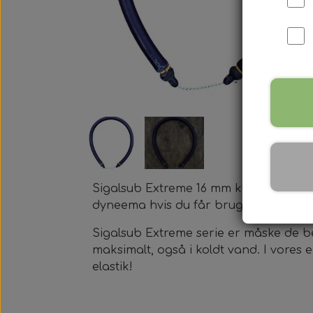
Harpun Tilbehør
Harpun Service
Kleinsub Produkter
Udstyrsæt
Sigalsub Extreme 16 mm klar til brug.
dyneema hvis du får brug for det.
Sigalsub Extreme serie er måske de be
maksimalt, også i koldt vand. I vores
elastik!