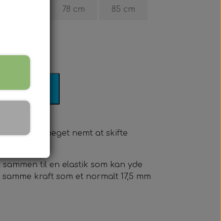
70 cm
78 cm
85 cm
il kurv
Det gør det meget nemt at skifte
t sammen til en elastik som kan yde
ed samme kraft som et normalt 17,5 mm