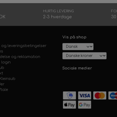
HURTIG LEVERING
FO
DDK
2-3 hverdage
30
Vis på shop
 og leveringsbetingelser
es
ydelse og reklamation
 login
sub
Sociale medier
kt
Kleinsub
er
ftale