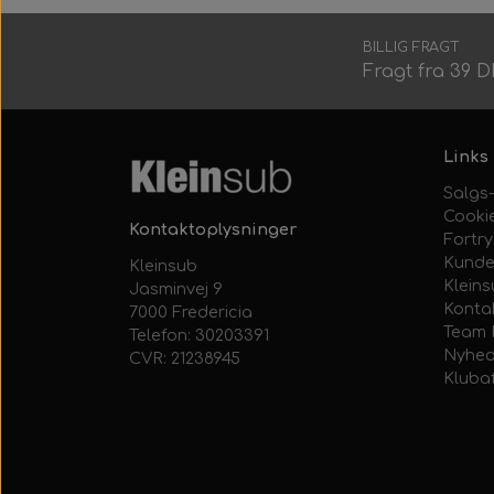
BILLIG FRAGT
Fragt fra 39 
Links
Salgs-
Cooki
Kontaktoplysninger
Fortr
Kunde
Kleinsub
Klein
Jasminvej 9
Konta
7000 Fredericia
Team 
Telefon: 30203391
Nyhed
CVR: 21238945
Kluba