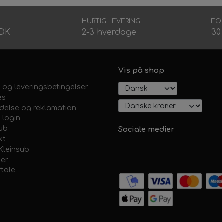
HURTIG LEVERING
FO
DDK
2-3 hverdage
30
Vis på shop
 og leveringsbetingelser
es
ydelse og reklamation
 login
sub
Sociale medier
kt
Kleinsub
er
ftale