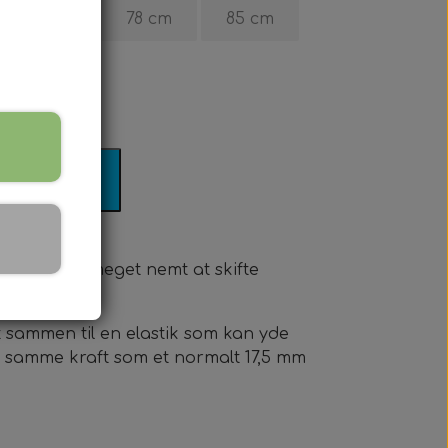
70 cm
78 cm
85 cm
il kurv
Det gør det meget nemt at skifte
t sammen til en elastik som kan yde
ed samme kraft som et normalt 17,5 mm