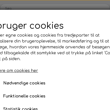
bruger cookies
Webshop
Kleinsub
Kontakt
Billedgalleri
Nyheder
er egne cookies og cookies fra tredjeparter til at
lisere din brugeroplevelse, til markedsføring og til at
ilbud
Finner & Fodlommer
Mask & Snorkel
Bøj
øge, hvordan vores hjemmeside anvendes af besøgen
Finner med fodlomme
Mask
Bø
id tilbagekalde dit samtykke ved at trykke på linket 'Co
Elastik
Klar Til Brug
Sigalsub Extreme 16 mm
 på siden.
Finneblade
Snorkel
Fl
Sigalsub Extreme 16 
Fodlommer
Næseklemmer
Ma
re om cookies her
62 cm
Finne tilbehør
Svømmebriller
La
Nødvendige cookies
198,00 kr.
Neopren & Tøj
Tilbehør
Fridykning
Våddragter
Vægtsystem
Våddragter Fri
Funktionelle cookies
Handsker
Lygter
Vægtsystem Fr
Størrelse
Statistik cookies
Sokker
Kniv & Stringer
Næseklemmer