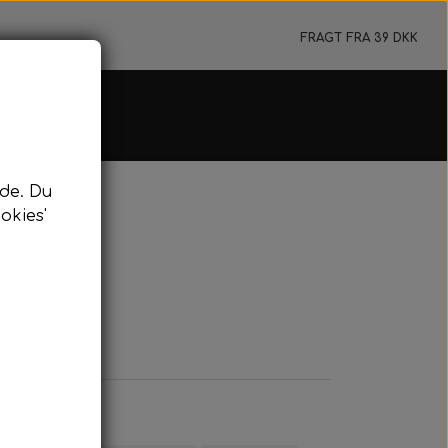
FRAGT FRA 39 DKK
e & Flydeline
de. Du
jer & Tilbehør
okies'
ydeline & Bundtov
mm
rkeringsbøje
nyard & Pulling
dykning
idykning