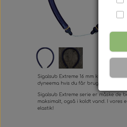
Harpun Tilbehør
Harpun Service
Kleinsub Produkter
Udstyrsæt
Sigalsub Extreme 16 mm klar til brug.
dyneema hvis du får brug for det.
Sigalsub Extreme serie er måske de be
maksimalt, også i koldt vand. I vores
elastik!