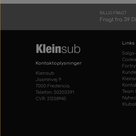
BILLIG FRAGT
Fragt fra 39 
Links
Salgs-
Cooki
Kontaktoplysninger
Fortr
Kunde
Kleinsub
Klein
Jasminvej 9
Konta
7000 Fredericia
Team 
Telefon: 30203391
Nyhed
CVR: 21238945
Kluba