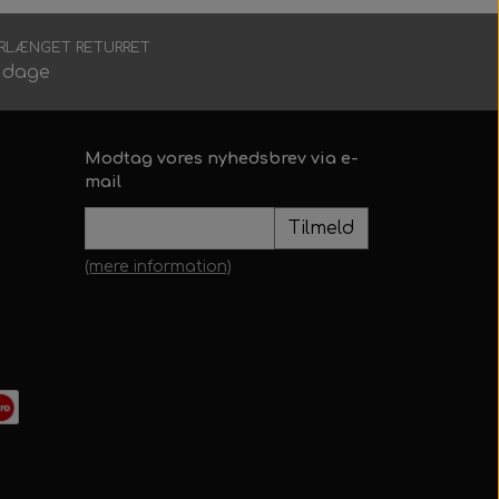
RLÆNGET RETURRET
 dage
Modtag vores nyhedsbrev via e-
mail
Tilmeld
(mere information)