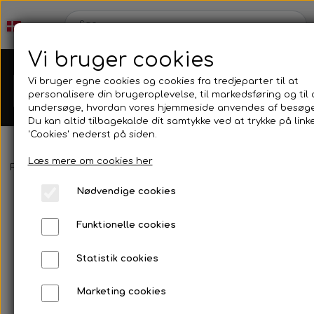
Vi bruger cookies
Vi bruger egne cookies og cookies fra tredjeparter til at
personalisere din brugeroplevelse, til markedsføring og til 
undersøge, hvordan vores hjemmeside anvendes af besøg
Du kan altid tilbagekalde dit samtykke ved at trykke på link
'Cookies' nederst på siden.
Læs mere om cookies her
Webshop
Forside
Harpun & Tilbehør
Harpun Tilbehør
Trigger & Hån
Nødvendige cookies
Produkt Nyheder
Kleinsub
Funktionelle cookies
Tilbud
Kontakt
Statistik cookies
Finner & Fodlommer
Marketing cookies
Billedgalleri