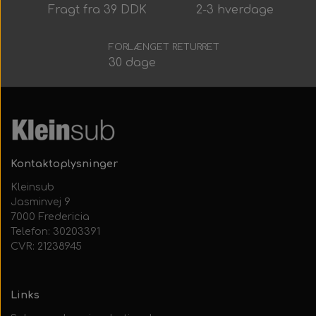
Alt Det Andet
Hele Ruller
Fragt fra 39 DDK
2-3 hverdage
FORLÆNGET RETURRET
30 dage
Kontaktoplysninger
Kleinsub
Jasminvej 9
7000 Fredericia
Telefon: 30203391
CVR: 21238945
Links