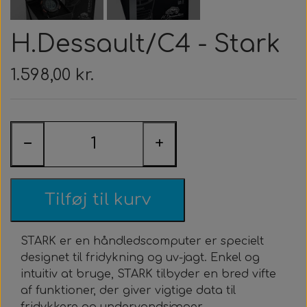
Roller Opsætning
Ur & Computer
Næseklemmer
Kurser & Ture
Tøj & Stickers
Vægtvest
Gavekort
Bælter
H.Dessault/C4 - Stark
Trigger & Håndtag
Tasker & Køleboks
Halsvægt
Udlejning
Bæltebly
Finner
Tøj
1.598,00 kr.
Event & Konkurrencer
Bøje + Tilbehør
Variabelt Vægt
Gør Det Selv
Fangstnet
Halsvægt
Køleboks
Stickers
Tasker & Sportube
Grej Aften
Tilbehør
Tilbehør
Masker
Spyd
−
+
Markeringsbøje
Snorkel
Elastik
Wishbone
Metermål
Træning
Tilføj til kurv
Dyneema & Mono
Klar Til Brug
STARK er en håndledscomputer er specielt
designet til fridykning og uv-jagt. Enkel og
Foto & Video
Metermål
intuitiv at bruge, STARK tilbyder en bred vifte
af funktioner, der giver vigtige data til