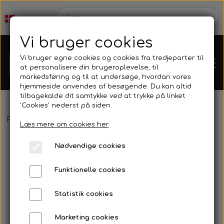
Vi bruger cookies
Vi bruger egne cookies og cookies fra tredjeparter til
at personalisere din brugeroplevelse, til
markedsføring og til at undersøge, hvordan vores
hjemmeside anvendes af besøgende. Du kan altid
tilbagekalde dit samtykke ved at trykke på linket
'Cookies' nederst på siden.
Webshop
Forside
Tilbehør
Ur & Computer
H.Dessault/C4 - Stark
Læs mere om cookies her
Produkt Nyheder
Nødvendige cookies
Kleinsub
Funktionelle cookies
Tilbud
Kontakt
Statistik cookies
Finner & Fodlommer
Billedgalleri
Marketing cookies