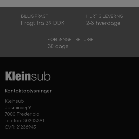
BILLIG FRAGT
HURTIG LEVERING
Fragt fra 39 DDK
2-3 hverdage
FORLÆNGET RETURRET
30 dage
Kontaktoplysninger
Kleinsub
Jasminvej 9
7000 Fredericia
Telefon: 30203391
CVR: 21238945