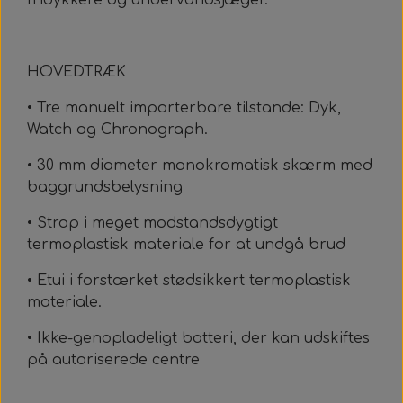
fridykkere og undervandsjæger.
Alt Det Andet
Hele Ruller
HOVEDTRÆK
• Tre manuelt importerbare tilstande: Dyk,
Watch og Chronograph.
• 30 mm diameter monokromatisk skærm med
baggrundsbelysning
• Strop i meget modstandsdygtigt
termoplastisk materiale for at undgå brud
• Etui i forstærket stødsikkert termoplastisk
materiale.
• Ikke-genopladeligt batteri, der kan udskiftes
på autoriserede centre