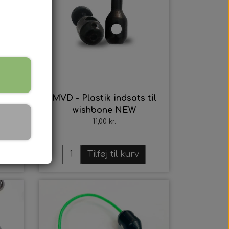
til
MVD - Plastik indsats til
wishbone NEW
11,00 kr.
Tilføj til kurv