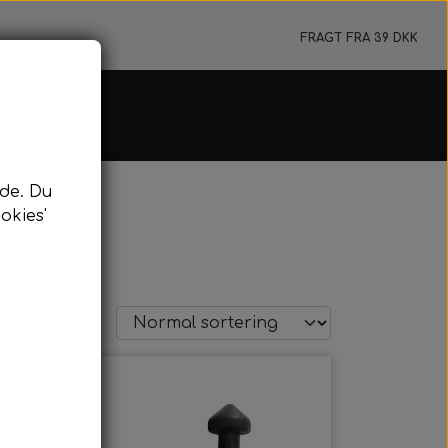
FRAGT FRA 39 DKK
e & Flydeline
de. Du
jer & Tilbehør
okies'
ydeline & Bundtov
rkeringsbøje
nyard & Pulling
-25%
dykning
idykning