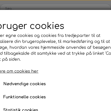
bruger cookies
Webshop
Kleinsub
Kontakt
Billedgalleri
Nyheder
er egne cookies og cookies fra tredjeparter til at
lisere din brugeroplevelse, til markedsføring og til at
ilbud
Finner & Fodlommer
Mask & Snorkel
Bøj
øge, hvordan vores hjemmeside anvendes af besøgen
Finner med fodlomme
Mask
Bø
id tilbagekalde dit samtykke ved at trykke på linket 'Co
Wishbone
 på siden.
Finneblade
Snorkel
Fl
Fodlommer
Næseklemmer
Ma
re om cookies her
Finne tilbehør
Svømmebriller
La
Nødvendige cookies
Neopren & Tøj
Tilbehør
Fridykning
Våddragter
Vægtsystem
Våddragter Fri
Funktionelle cookies
Handsker
Lygter
Vægtsystem Fr
Statistik cookies
Sokker
Kniv & Stringer
Næseklemmer