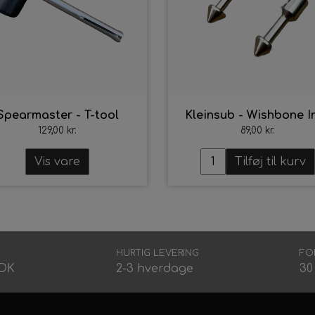
Spearmaster - T-tool
Kleinsub - Wishbone I
129,00 kr.
89,00 kr.
Vis vare
Tilføj til kurv
HURTIG LEVERING
FO
DDK
2-3 hverdage
30