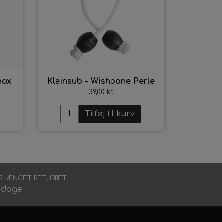
nox
Kleinsub - Wishbone Perle
39,00 kr.
Tilføj til kurv
RLÆNGET RETURRET
 dage