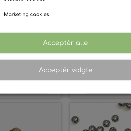
Våddragt tilbehør
Ur & Computer
Finner
Marketing cookies
Tøj & Stickers
Tasker & Køleboks
Bøje + Tilbehør
Fangstnet
Masker
Snorkel
Acceptér alle
Træning
alsub - Plastik indsats
MVD - Plastik indsats 
Kurser, Event, Udlejning
Gavekort
15,00 kr.
wishbone
Kurser & Ture
Acceptér valgte
12,00 kr.
9,00 kr.
Udlejning
Event & Konkurrencer
Tilføj til kurv
Flere varianter
Grej Aften