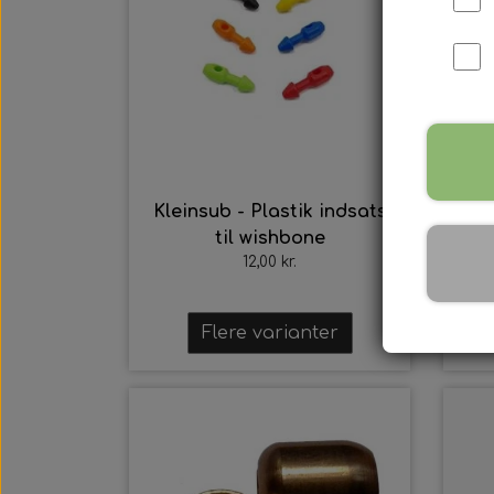
Harpun Tilbehør
Harpun Service
Kleinsub - Plastik indsats
Sig
Kleinsub Produkter
til wishbone
Udstyrsæt
12,00 kr.
Flere varianter