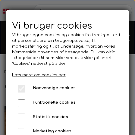
Vi bruger cookies
Vi bruger egne cookies og cookies fra tredjeparter til
at personalisere din brugeroplevelse, til
markedsføring og til at undersøge, hvordan vores
hjemmeside anvendes af besøgende. Du kan altid
tilbagekalde dit samtykke ved at trykke på linket
'Cookies' nederst på siden.
Webshop
Forside
Kurser, Event, Udlejning
Grej Aften
Læs mere om cookies her
Grej Aften
Produkt Nyheder
Nødvendige cookies
Kleinsub
Funktionelle cookies
Tilbud
Kontakt
Statistik cookies
Finner & Fodlommer
Billedgalleri
Marketing cookies