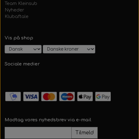
Alt Det Andet
Hele Ruller
Team Kleinsub
Nyheder
Klubaftale
Vis på shop
Sociale medier
Modtag vores nyhedsbrev via e-mail
Tilmeld