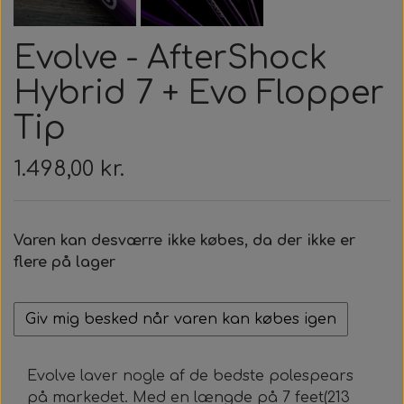
Roller Opsætning
Ur & Computer
Næseklemmer
Kurser & Ture
Tøj & Stickers
Vægtvest
Gavekort
Bælter
Evolve - AfterShock
Trigger & Håndtag
Tasker & Køleboks
Halsvægt
Udlejning
Bæltebly
Finner
Tøj
Hybrid 7 + Evo Flopper
Event & Konkurrencer
Bøje + Tilbehør
Variabelt Vægt
Gør Det Selv
Fangstnet
Halsvægt
Køleboks
Stickers
Tip
Tasker & Sportube
Grej Aften
Tilbehør
Tilbehør
Masker
Spyd
1.498,00 kr.
Markeringsbøje
Snorkel
Elastik
Varen kan desværre ikke købes, da der ikke er
Wishbone
Metermål
Træning
flere på lager
Dyneema & Mono
Klar Til Brug
Giv mig besked når varen kan købes igen
Foto & Video
Metermål
Evolve laver nogle af de bedste polespears
på markedet. Med en længde på 7 feet(213