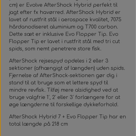
Alt Det Andet
Hele Ruller
cm) er Evolve AfterShock Hybrid perfekt til
jagt efter fx havørred. AfterShock Hybrid er
lavet af rustfrit stål i aerospace kvalitet, 7075
hårdanodiseret aluminium og T700 carbon.
Dette sæt er inklusive Evo Flopper Tip. Evo
Flopper Tip er lavet i rustfrit stål med tri cut
spids, som nemt penetrere store fisk.
AfterShock rejsespyd opdeles i 2 eller 3
sektioner (afhængigt af længden) uden spids.
Fjernelse af AfterShock-sektionen gør dig i
stand til at bruge som et lettere spyd til
mindre revfisk. Tilføj mere alsidighed ved at
bruge valgfrie 1′, 2′ eller 3′ forlængere for at
øge længderne til forskellige dykkeforhold.
AfterShock Hybrid 7 + Evo Flopper Tip har en
total længde på 218 cm