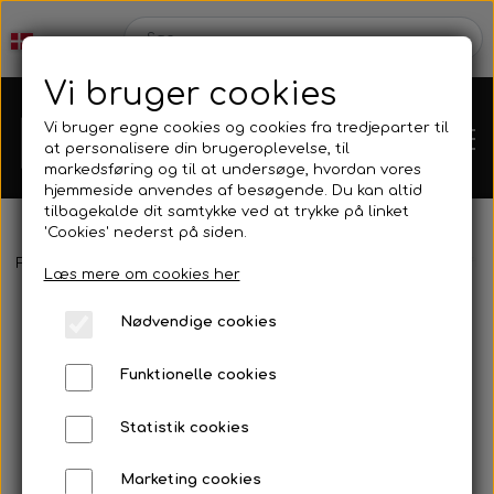
Vi bruger cookies
Vi bruger egne cookies og cookies fra tredjeparter til
at personalisere din brugeroplevelse, til
markedsføring og til at undersøge, hvordan vores
hjemmeside anvendes af besøgende. Du kan altid
tilbagekalde dit samtykke ved at trykke på linket
'Cookies' nederst på siden.
Webshop
Forside
Harpun & Tilbehør
Polespear & Snare
Evolve - Afte
Læs mere om cookies her
Produkt Nyheder
Nødvendige cookies
Kleinsub
Funktionelle cookies
Tilbud
Kontakt
Statistik cookies
Finner & Fodlommer
Billedgalleri
Marketing cookies