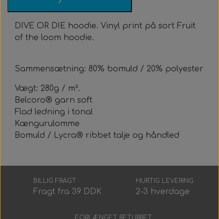
Alt Det Andet
Hele Ruller
DIVE OR DIE hoodie. Vinyl print på sort Fruit
of the loom hoodie.
Sammensætning: 80% bomuld / 20% polyester
Vægt: 280g / m².
Belcoro® garn soft
Flad ledning i tonal
Kængurulomme
Bomuld / Lycra® ribbet talje og håndled
BILLIG FRAGT
HURTIG LEVERING
Fragt fra 39 DDK
2-3 hverdage
FORLÆNGET RETURRET