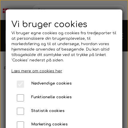
Vi bruger cookies
Vi bruger egne cookies og cookies fra tredjeparter til
at personalisere din brugeroplevelse, til
markedsføring og til at undersøge, hvordan vores
hjemmeside anvendes af besøgende. Du kan altid
tilbagekalde dit samtykke ved at trykke på linket
'Cookies' nederst på siden.
Webshop
Forside
Tøj
Kleinsub - Dive Or Die Hoodie
Læs mere om cookies her
Produkt Nyheder
Nødvendige cookies
Kleinsub
Funktionelle cookies
Tilbud
Kontakt
Statistik cookies
Finner & Fodlommer
Billedgalleri
Marketing cookies