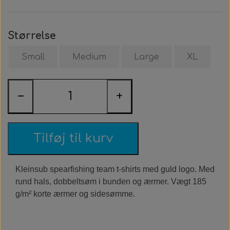
Roller Opsætning
Ur & Computer
Næseklemmer
Kurser & Ture
Tøj & Stickers
Vægtvest
Gavekort
Bælter
Trigger & Håndtag
Tasker & Køleboks
Halsvægt
Udlejning
Bæltebly
Finner
Tøj
Størrelse
Small
Medium
Large
XL
Event & Konkurrencer
Bøje + Tilbehør
Variabelt Vægt
Gør Det Selv
Fangstnet
Halsvægt
Køleboks
Stickers
Tasker & Sportube
Grej Aften
Tilbehør
Tilbehør
Masker
Spyd
−
+
Markeringsbøje
Snorkel
Elastik
Tilføj til kurv
Wishbone
Metermål
Træning
Kleinsub spearfishing team t-shirts med guld logo. Med
Dyneema & Mono
Klar Til Brug
rund hals, dobbeltsøm i bunden og ærmer. Vægt 185
g/m² korte ærmer og sidesømme.
Foto & Video
Metermål