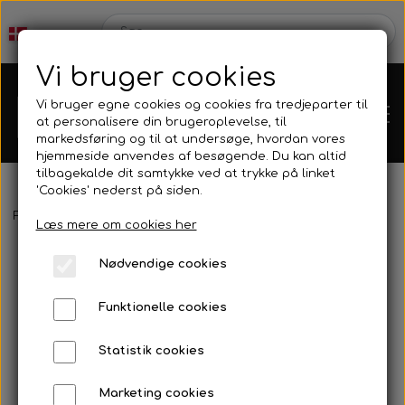
Vi bruger cookies
Vi bruger egne cookies og cookies fra tredjeparter til
at personalisere din brugeroplevelse, til
markedsføring og til at undersøge, hvordan vores
hjemmeside anvendes af besøgende. Du kan altid
tilbagekalde dit samtykke ved at trykke på linket
'Cookies' nederst på siden.
Webshop
Forside
Tøj
Kleinsub - Spearfishing Team T-shirts
Læs mere om cookies her
Produkt Nyheder
Nødvendige cookies
Kleinsub
Funktionelle cookies
Tilbud
Kontakt
Statistik cookies
Finner & Fodlommer
Billedgalleri
Marketing cookies