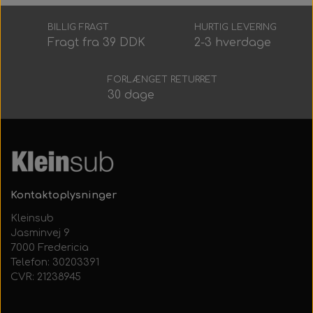
Alt Det Andet
Hele Ruller
BILLIG FRAGT
HURTIG LEVERING
Fragt fra 39 DDK
2-3 hverdage
FORLÆNGET RETURRET
30 dage
Kontaktoplysninger
Kleinsub
Jasminvej 9
7000 Fredericia
Telefon: 30203391
CVR: 21238945