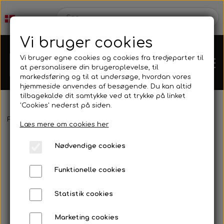
Vi bruger cookies
Vi bruger egne cookies og cookies fra tredjeparter til
at personalisere din brugeroplevelse, til
markedsføring og til at undersøge, hvordan vores
hjemmeside anvendes af besøgende. Du kan altid
tilbagekalde dit samtykke ved at trykke på linket
'Cookies' nederst på siden.
Webshop
Forside
Harpun & Tilbehør
Polespear & Snare
Looper
Læs mere om cookies her
Produkt Nyheder
Nødvendige cookies
Kleinsub
Funktionelle cookies
Tilbud
Kontakt
Statistik cookies
Finner & Fodlommer
Billedgalleri
Marketing cookies