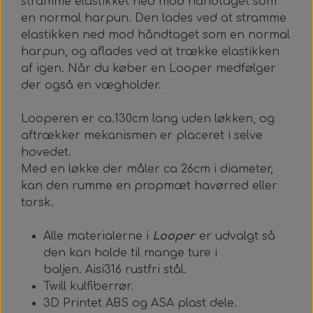
stramme elastikket ned mod håndtaget som
Alt Det Andet
Hele Ruller
en normal harpun.
Den lades ved at stramme
elastikken ned mod håndtaget som en normal
harpun, og aflades ved at trække elastikken
af igen. Når du køber en Looper medfølger
der også en vægholder.
Looperen er ca.130cm lang uden løkken, og
aftrækker mekanismen er placeret i selve
hovedet.
Med en løkke der måler ca 26cm i diameter,
kan den rumme en propmæt havørred eller
torsk.
Alle materialerne i
Looper
er udvalgt så
den kan holde til mange ture i
baljen.
Aisi316 rustfri stål.
Twill kulfiberrør.
3D Printet ABS og ASA plast dele.