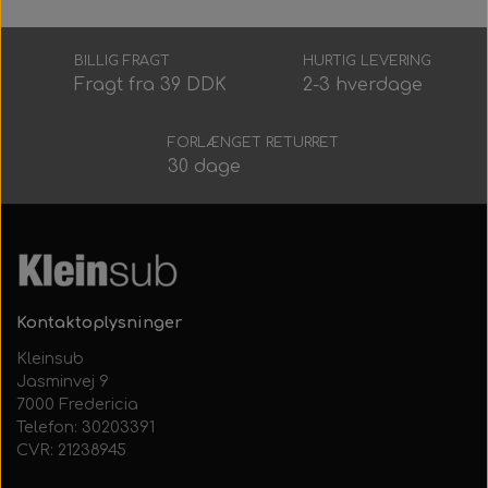
Alt Det Andet
Hele Ruller
BILLIG FRAGT
HURTIG LEVERING
Fragt fra 39 DDK
2-3 hverdage
FORLÆNGET RETURRET
30 dage
Kontaktoplysninger
Kleinsub
Jasminvej 9
7000 Fredericia
Telefon: 30203391
CVR: 21238945