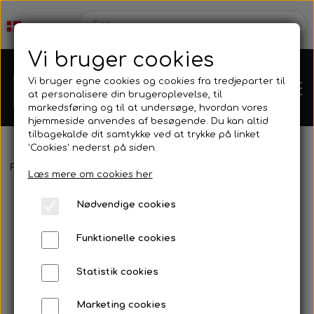
Vi bruger cookies
Vi bruger egne cookies og cookies fra tredjeparter til
at personalisere din brugeroplevelse, til
markedsføring og til at undersøge, hvordan vores
hjemmeside anvendes af besøgende. Du kan altid
tilbagekalde dit samtykke ved at trykke på linket
'Cookies' nederst på siden.
Webshop
Forside
Harpun & Tilbehør
Harpun Tilbehør
Gør Det Selv
Læs mere om cookies her
Produkt Nyheder
Nødvendige cookies
Kleinsub
Funktionelle cookies
Tilbud
Kontakt
Statistik cookies
Finner & Fodlommer
Billedgalleri
Marketing cookies