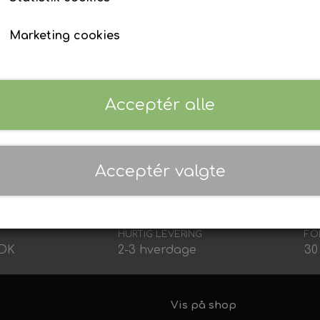
Våddragt tilbehør
Ur & Computer
Finner
Marketing cookies
Tøj & Stickers
Tasker & Køleboks
Bøje + Tilbehør
Fangstnet
Masker
Snorkel
Acceptér alle
Træning
O-ringe. Fremstillet til harpunrør med indvendig diam
Kurser, Event, Udlejning
Gavekort
 i harpunrøret, fx kroge til invert roller setup.
Kurser & Ture
Acceptér valgte
Udlejning
Event & Konkurrencer
Grej Aften
HURTIG LEVERING
FO
DDK
2-3 hverdage
30
Vis på shop