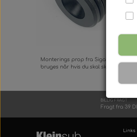
Harpun Tilbehør
Harpun Service
Monterings prop fra Sigalsub, ink. 2 
Kleinsub Produkter
bruges når hvis du skal skrue noget ind
Udstyrsæt
BILLIG FRAGT
Fragt fra 39 
Links