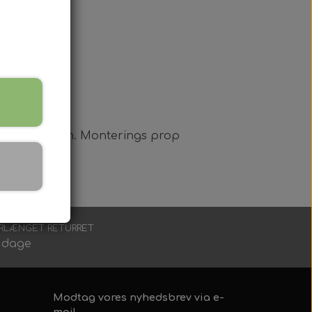
eter på 26 mm.
Monterings prop
RLÆNGET RETURRET
 dage
Modtag vores nyhedsbrev via e-
mail