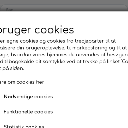
bruger cookies
Webshop
Kleinsub
Kontakt
Billedgalleri
Nyheder
er egne cookies og cookies fra tredjeparter til at
lisere din brugeroplevelse, til markedsføring og til at
ilbud
Finner & Fodlommer
Mask & Snorkel
Bøj
øge, hvordan vores hjemmeside anvendes af besøgen
Finner med fodlomme
Mask
Bø
id tilbagekalde dit samtykke ved at trykke på linket 'Co
Roller Opsætning
Monterings Prop
 på siden.
Finneblade
Snorkel
Fl
Monterings Prop
Fodlommer
Næseklemmer
Ma
re om cookies her
89,00 kr.
Finne tilbehør
Svømmebriller
La
Nødvendige cookies
Neopren & Tøj
Tilbehør
Fridykning
Våddragter
Vægtsystem
Våddragter Fri
Funktionelle cookies
Tilføj t
−
+
Handsker
Lygter
Vægtsystem Fr
Statistik cookies
Sokker
Kniv & Stringer
Næseklemmer