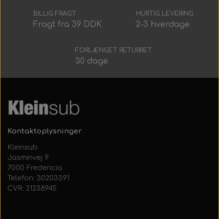
Alt Det Andet
Hele Ruller
BILLIG FRAGT
HURTIG LEVERING
Fragt fra 39 DDK
2-3 hverdage
FORLÆNGET RETURRET
30 dage
Kontaktoplysninger
Kleinsub
Jasminvej 9
7000 Fredericia
Telefon: 30203391
CVR: 21238945