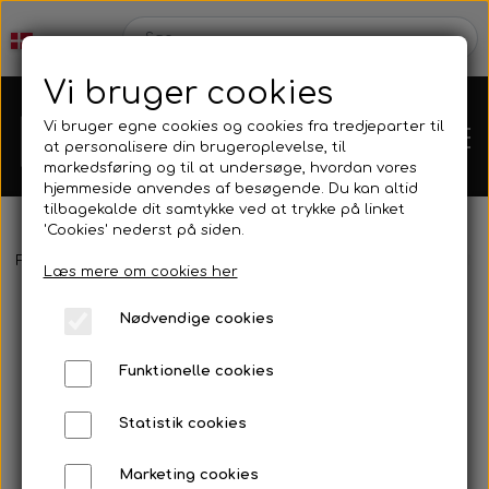
Vi bruger cookies
Vi bruger egne cookies og cookies fra tredjeparter til
at personalisere din brugeroplevelse, til
markedsføring og til at undersøge, hvordan vores
hjemmeside anvendes af besøgende. Du kan altid
tilbagekalde dit samtykke ved at trykke på linket
'Cookies' nederst på siden.
Webshop
Forside
Harpun & Tilbehør
Harpun Tilbehør
Dyneema & M
Læs mere om cookies her
Produkt Nyheder
Nødvendige cookies
Kleinsub
Funktionelle cookies
Tilbud
Kontakt
Statistik cookies
Finner & Fodlommer
Billedgalleri
Marketing cookies