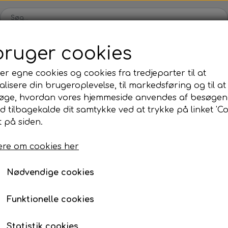
bruger cookies
Webshop
Kleinsub
Kontakt
Billedgalleri
Nyheder
er egne cookies og cookies fra tredjeparter til at
lisere din brugeroplevelse, til markedsføring og til at
ilbud
Finner & Fodlommer
Mask & Snorkel
Bøj
øge, hvordan vores hjemmeside anvendes af besøgen
Finner med fodlomme
Mask
Bø
id tilbagekalde dit samtykke ved at trykke på linket 'Co
ater Rails
 på siden.
Finneblade
Snorkel
Fl
Water Rails
Fodlommer
Næseklemmer
Ma
re om cookies her
10,00 kr.
Finne tilbehør
Svømmebriller
La
Nødvendige cookies
Neopren & Tøj
Tilbehør
Fridykning
Våddragter
Vægtsystem
Våddragter Fri
Farve
Funktionelle cookies
Handsker
Lygter
Vægtsystem Fr
Hvid
Sort
Orange
Rød
Statistik cookies
Sokker
Kniv & Stringer
Næseklemmer