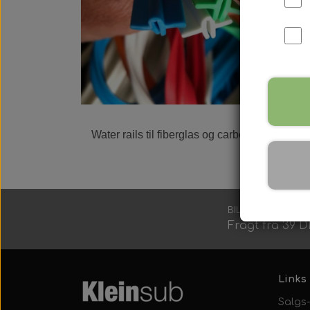
Harpun Tilbehør
Harpun Service
Water rails til fiberglas og carbon finner. Pri
Kleinsub Produkter
Udstyrsæt
BILLIG FRAGT
Fragt fra 39 
Links
Salgs-