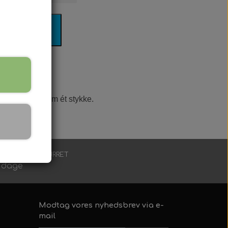
il kurv
vi sender det som ét stykke.
RLÆNGET RETURRET
 dage
Modtag vores nyhedsbrev via e-
mail