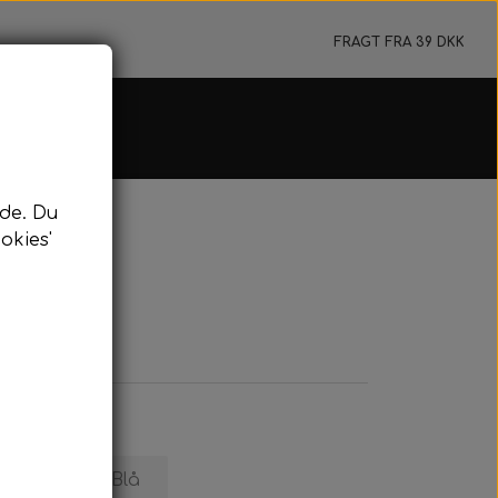
FRAGT FRA 39 DKK
e & Flydeline
de. Du
jer & Tilbehør
okies'
ydeline & Bundtov
rkeringsbøje
nyard & Pulling
dykning
idykning
Grøn
Blå