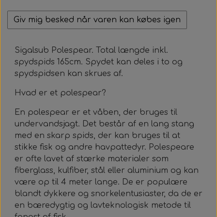
Roller Opsætning
Ur & Computer
Næseklemmer
Kurser & Ture
Tøj & Stickers
Vægtvest
Gavekort
Bælter
Giv mig besked når varen kan købes igen
Trigger & Håndtag
Tasker & Køleboks
Halsvægt
Udlejning
Bæltebly
Finner
Tøj
Sigalsub Polespear. Total længde inkl.
Event & Konkurrencer
Bøje + Tilbehør
Variabelt Vægt
Gør Det Selv
Fangstnet
Halsvægt
Køleboks
Stickers
spydspids 165cm. Spydet kan deles i to og
spydspidsen kan
skrues af
.
Tasker & Sportube
Grej Aften
Tilbehør
Tilbehør
Masker
Spyd
Hvad er et polespear?
Markeringsbøje
Snorkel
Elastik
En polespear er et våben, der bruges til
undervandsjagt. Det består af en lang stang
med en skarp spids, der kan bruges til at
Wishbone
Metermål
Træning
stikke fisk og andre havpattedyr. Polespeare
er ofte lavet af stærke materialer som
Dyneema & Mono
Klar Til Brug
fiberglass, kulfiber, stål eller aluminium og kan
være op til 4 meter lange. De er populære
Foto & Video
Metermål
blandt dykkere og snorkelentusiaster, da de er
en bæredygtig og lavteknologisk metode til