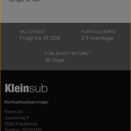
fangst af fisk.
Alt Det Andet
Hele Ruller
BILLIG FRAGT
HURTIG LEVERING
Fragt fra 39 DDK
2-3 hverdage
FORLÆNGET RETURRET
30 dage
Kontaktoplysninger
Kleinsub
Jasminvej 9
7000 Fredericia
Telefon: 30203391