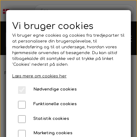
Vi bruger cookies
Vi bruger egne cookies og cookies fra tredjeparter til
at personalisere din brugeroplevelse, til
markedsføring og til at undersøge, hvordan vores
hjemmeside anvendes af besøgende. Du kan altid
tilbagekalde dit samtykke ved at trykke på linket
'Cookies' nederst på siden.
Webshop
Forside
Harpun & Tilbehør
Polespear & Snare
Sigalsub - P
Læs mere om cookies her
Produkt Nyheder
Nødvendige cookies
Kleinsub
Funktionelle cookies
Tilbud
Kontakt
Statistik cookies
Finner & Fodlommer
Billedgalleri
Marketing cookies