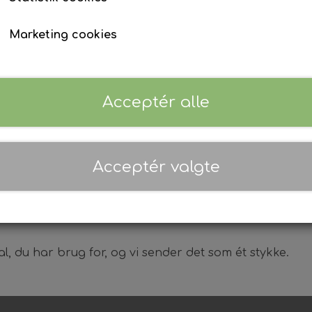
Våddragt tilbehør
Ur & Computer
Finner
Marketing cookies
Tøj & Stickers
Tasker & Køleboks
Bøje + Tilbehør
Fangstnet
Masker
Snorkel
Acceptér alle
Træning
sfiber eller carbon finneblade. T-rails monteres med l
Kurser, Event, Udlejning
Gavekort
Kurser & Ture
Acceptér valgte
Udlejning
er som Pathos, Cetma og KMdive. Denne type fodlomme 
Event & Konkurrencer
Grej Aften
al, du har brug for, og vi sender det som ét stykke.