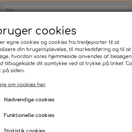
bruger cookies
Webshop
Kleinsub
Kontakt
Billedgalleri
Nyheder
er egne cookies og cookies fra tredjeparter til at
lisere din brugeroplevelse, til markedsføring og til at
ilbud
Finner & Fodlommer
Mask & Snorkel
Bøj
øge, hvordan vores hjemmeside anvendes af besøgen
Finner med fodlomme
Mask
Bø
id tilbagekalde dit samtykke ved at trykke på linket 'Co
-Rails
 på siden.
Finneblade
Snorkel
Fl
T-Rails
Fodlommer
Næseklemmer
Ma
re om cookies her
14,00 kr.
Finne tilbehør
Svømmebriller
La
Nødvendige cookies
Neopren & Tøj
Tilbehør
Fridykning
Våddragter
Vægtsystem
Våddragter Fri
Funktionelle cookies
Tilføj t
−
+
Handsker
Lygter
Vægtsystem Fr
Statistik cookies
Sokker
Kniv & Stringer
Næseklemmer