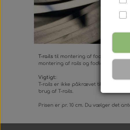
Harpun Tilbehør
Harpun Service
T-rails
til montering af fodlomme på gla
Kleinsub Produkter
montering af rails og fodlommen.
Udstyrsæt
Vigtigt:
T-rails er ikke påkrævet til fodlomm
brug af T-rails.
Prisen er pr. 10 cm. Du vælger det ant