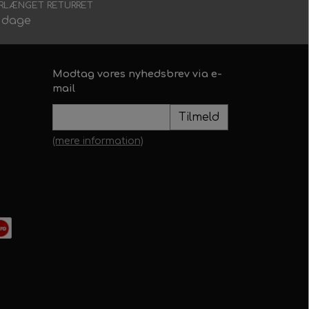
RLÆNGET RETURRET
 dage
Modtag vores nyhedsbrev via e-
mail
Tilmeld
(mere information)