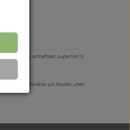
im. Kleinsub anbefaler superlim til
bliver limet direkte på bladet uden