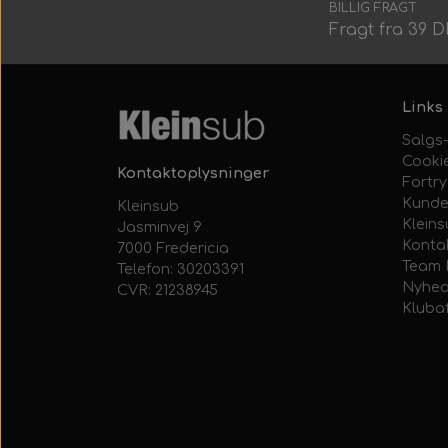
BILLIG FRAGT
Fragt fra 39 
Links
Salgs-
Cooki
Kontaktoplysninger
Fortr
Kunde
Kleinsub
Klein
Jasminvej 9
Konta
7000 Fredericia
Team 
Telefon: 30203391
Nyhed
CVR: 21238945
Kluba