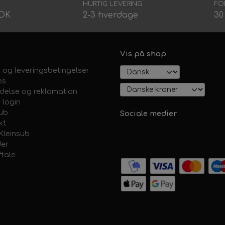
HURTIG LEVERING
FO
DDK
2-3 hverdage
30
Vis på shop
 og leveringsbetingelser
es
ydelse og reklamation
 login
sub
Sociale medier
kt
Kleinsub
er
ftale