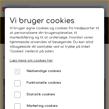
Vi bruger cookies
Vi bruger egne cookies og cookies fra tredjeparter til
at personalisere din brugeroplevelse, til
markedsføring og til at undersøge, hvordan vores
hjemmeside anvendes af besøgende. Du kan altid
tilbagekalde dit samtykke ved at trykke på linket
'Cookies' nederst på siden.
Webshop
Forside
Nyheder
Havmiljovogter
Læs mere om cookies her
Produkt Nyheder
Nødvendige cookies
Kleinsub
Funktionelle cookies
Tilbud
Kontakt
Statistik cookies
Finner & Fodlommer
Billedgalleri
Marketing cookies