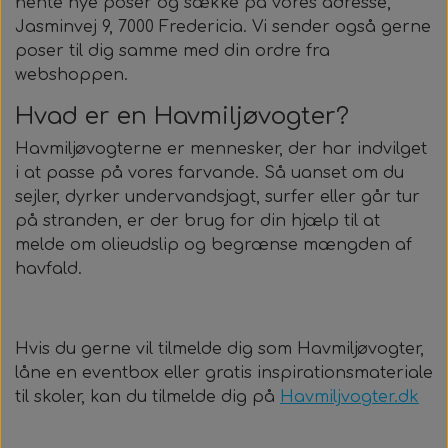
hente nye poser og sække på vores adresse,
Roller Opsætning
Ur & Computer
Næseklemmer
Kurser & Ture
Tøj & Stickers
Vægtvest
Gavekort
Bælter
Jasminvej 9, 7000 Fredericia. Vi sender også gerne
poser til dig samme med din ordre fra
Trigger & Håndtag
Tasker & Køleboks
Halsvægt
Udlejning
Bæltebly
Finner
Tøj
webshoppen.
Hvad er en Havmiljøvogter?
Event & Konkurrencer
Bøje + Tilbehør
Variabelt Vægt
Gør Det Selv
Fangstnet
Halsvægt
Køleboks
Stickers
Havmiljøvogterne er mennesker, der har indvilget
i at passe på vores farvande. Så uanset om du
Tasker & Sportube
Grej Aften
Tilbehør
Tilbehør
Masker
Spyd
sejler, dyrker undervandsjagt, surfer eller går tur
på stranden, er der brug for din hjælp til at
Markeringsbøje
Snorkel
Elastik
melde om olieudslip og begrænse mængden af
havfald.
Wishbone
Metermål
Træning
Dyneema & Mono
Klar Til Brug
Hvis du gerne vil tilmelde dig som Havmiljøvogter,
låne en eventbox eller gratis inspirationsmateriale
til skoler, kan du tilmelde dig på
Havmiljvogter.dk
Foto & Video
Metermål