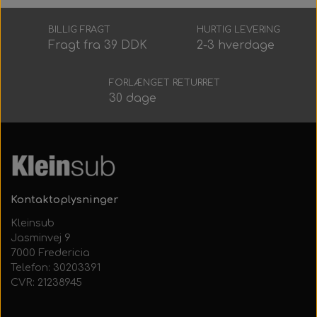
Alt Det Andet
Hele Ruller
BILLIG FRAGT
HURTIG LEVERING
Fragt fra 39 DDK
2-3 hverdage
FORLÆNGET RETURRET
30 dage
Kontaktoplysninger
Kleinsub
Jasminvej 9
7000 Fredericia
Telefon: 30203391
CVR: 21238945