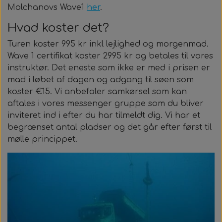
Alt Det Andet
Hele Ruller
Molchanovs Wave1
her
.
Hvad koster det?
Turen koster 995 kr inkl lejlighed og morgenmad.
Wave 1 certifikat koster 2995 kr og betales til vores
instruktør. Det eneste som ikke er med i prisen er
mad i løbet af dagen og adgang til søen som
koster €15. Vi anbefaler samkørsel som kan
aftales i vores messenger gruppe som du bliver
inviteret ind i efter du har tilmeldt dig. Vi har et
begrænset antal pladser og det går efter først til
mølle princippet.