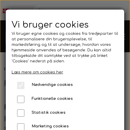
Vi bruger cookies
Vi bruger egne cookies og cookies fra tredjeparter til
at personalisere din brugeroplevelse, til
markedsføring og til at undersøge, hvordan vores
hjemmeside anvendes af besøgende. Du kan altid
tilbagekalde dit samtykke ved at trykke på linket
'Cookies' nederst på siden.
Webshop
Forside
Nyheder
Fridykker kursus i Kreidesee
Læs mere om cookies her
Fridykker kursus i Kreidesee
Produkt Nyheder
Nødvendige cookies
Kleinsub
Funktionelle cookies
Tilbud
Fridykning i Kreidesee
Kontakt
Statistik cookies
Finner & Fodlommer
Fridykning
Billedgalleri
Marketing cookies
Kom godt i gang med fridykning med et