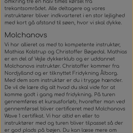
omkring tre en halv times kørsel fra
Roller Opsætning
Ur & Computer
Næseklemmer
Kurser & Ture
Tøj & Stickers
Vægtvest
Gavekort
Bælter
trekantsområdet. Alle deltagere og vores
instruktører bliver indkvarteret i en stor lejlighed
Trigger & Håndtag
Tasker & Køleboks
Halsvægt
Udlejning
Bæltebly
Finner
Tøj
med kort gå afstand til søen, hvor vi skal dykke.
Molchanovs
Event & Konkurrencer
Bøje + Tilbehør
Variabelt Vægt
Gør Det Selv
Fangstnet
Halsvægt
Køleboks
Stickers
Vi har allieret os med to kompetente instruktør,
Mathias
Kolstrup
Tasker & Sportube
og Christoffer Bøgedal. Mathias
Grej Aften
Tilbehør
Tilbehør
Masker
Spyd
er en del af Vejle dykkerklub og er uddannet
Molchanovs instruktør. Christoffer kommer fra
Markeringsbøje
Snorkel
Elastik
Nordjylland og er tilknyttet Fridykning Ålborg.
Med dem som instruktør er du i trygge hænder.
Wishbone
Metermål
Træning
De vil de lære dig alt hvad du skal vide for at
komme godt i gang med fridykning. På turen
gennemføres et kursusforløb, hvorefter man ved
Dyneema & Mono
Klar Til Brug
gennemførsel bliver certificeret med Molchanovs
Wave 1 certifikat. Vi har altid en eller to
Foto & Video
Metermål
instruktører med og turen bliver tilpasset så der
er god plads på bøjen. Du kan læse mere om