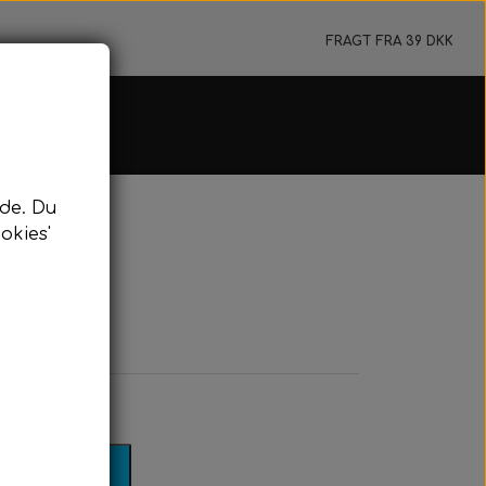
FRAGT FRA 39 DKK
e & Flydeline
de. Du
jer & Tilbehør
okies'
ydeline & Bundtov
rkeringsbøje
nyard & Pulling
dykning
idykning
il kurv