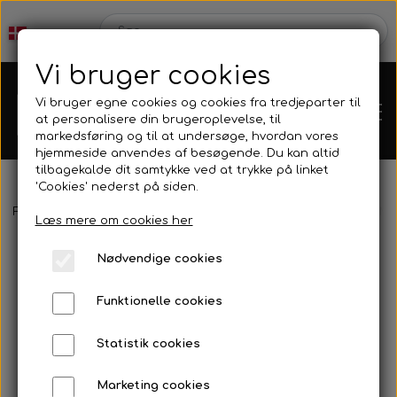
Vi bruger cookies
Vi bruger egne cookies og cookies fra tredjeparter til
at personalisere din brugeroplevelse, til
markedsføring og til at undersøge, hvordan vores
hjemmeside anvendes af besøgende. Du kan altid
tilbagekalde dit samtykke ved at trykke på linket
'Cookies' nederst på siden.
Webshop
Forside
Harpun & Tilbehør
Harpun Tilbehør
Dyneema & M
Læs mere om cookies her
Produkt Nyheder
Nødvendige cookies
Kleinsub
Funktionelle cookies
Tilbud
Kontakt
Statistik cookies
Finner & Fodlommer
Billedgalleri
Marketing cookies