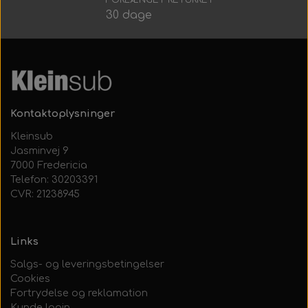
Alt Det Andet
Hele Ruller
30 dage
Kontaktoplysninger
Kleinsub
Jasminvej 9
7000 Fredericia
Telefon: 30203391
CVR: 21238945
Links
Salgs- og leveringsbetingelser
Cookies
Fortrydelse og reklamation
Kunde login