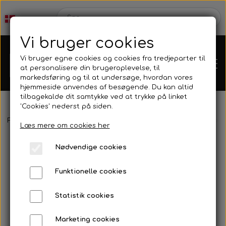
Vi bruger cookies
Vi bruger egne cookies og cookies fra tredjeparter til
at personalisere din brugeroplevelse, til
markedsføring og til at undersøge, hvordan vores
hjemmeside anvendes af besøgende. Du kan altid
tilbagekalde dit samtykke ved at trykke på linket
'Cookies' nederst på siden.
Webshop
Forside
Bøje & Flydeline
Bøjer & Tilbehør
Tilbehør
Karabin
Læs mere om cookies her
Produkt Nyheder
Nødvendige cookies
Kleinsub
Funktionelle cookies
Tilbud
Kontakt
Statistik cookies
Finner & Fodlommer
Billedgalleri
Marketing cookies