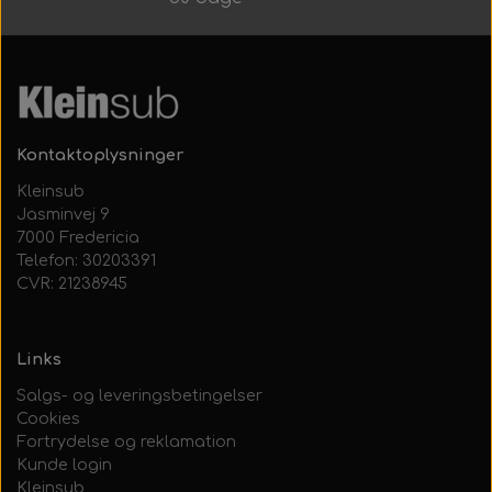
Alt Det Andet
Hele Ruller
Kontaktoplysninger
Kleinsub
Jasminvej 9
7000 Fredericia
Telefon: 30203391
CVR: 21238945
Links
Salgs- og leveringsbetingelser
Cookies
Fortrydelse og reklamation
Kunde login
Kleinsub