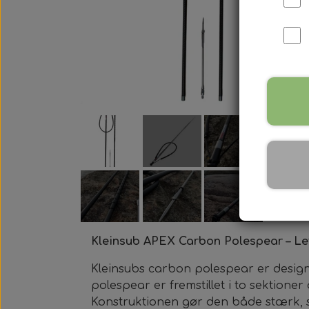
Harpun Tilbehør
Harpun Service
Kleinsub Produkter
Udstyrsæt
Kleinsub APEX Carbon Polespear – Let
Kleinsubs carbon polespear er designet
polespear er fremstillet i to sektione
Konstruktionen gør den både stærk, s