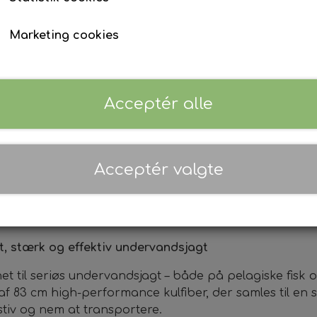
Våddragt tilbehør
Ur & Computer
Finner
Marketing cookies
Tøj & Stickers
Tasker & Køleboks
Bøje + Tilbehør
Fangstnet
Masker
Snorkel
Acceptér alle
Træning
Kurser, Event, Udlejning
Gavekort
Kurser & Ture
Acceptér valgte
Udlejning
Event & Konkurrencer
Grej Aften
, stærk og effektiv undervandsjagt
 til seriøs undervandsjagt – både på pelagiske fisk og 
r af 83 cm high-performance kulfiber, der samles til en
tiv og nem at transportere.