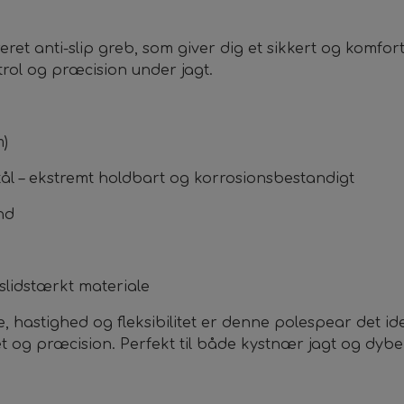
eret anti-slip greb, som giver dig et sikkert og komf
rol og præcision under jagt.
m)
t stål – ekstremt holdbart og korrosionsbestandigt
nd
slidstærkt materiale
 hastighed og fleksibilitet er denne polespear det ide
 og præcision. Perfekt til både kystnær jagt og dybe