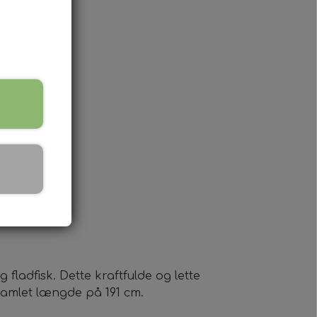
fladfisk. Dette kraftfulde og lette
 samlet længde på 191 cm.