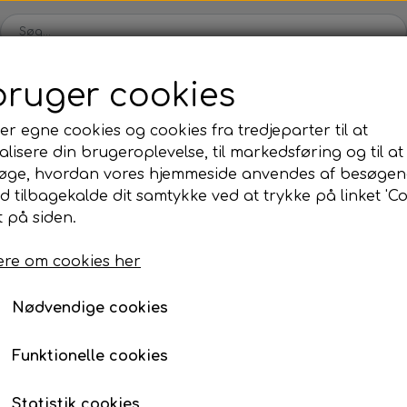
bruger cookies
Webshop
Kleinsub
Kontakt
Billedgalleri
Nyheder
er egne cookies og cookies fra tredjeparter til at
lisere din brugeroplevelse, til markedsføring og til at
ilbud
Finner & Fodlommer
Mask & Snorkel
Bøj
øge, hvordan vores hjemmeside anvendes af besøgen
Finner med fodlomme
Mask
Bø
id tilbagekalde dit samtykke ved at trykke på linket 'Co
Kleinsub - APEX Carbon Polespear
 på siden.
Finneblade
Snorkel
Fl
Kleinsub - APEX Carbo
Fodlommer
Næseklemmer
Ma
re om cookies her
1.298,00 kr.
Finne tilbehør
Svømmebriller
La
Nødvendige cookies
Neopren & Tøj
Tilbehør
Fridykning
Våddragter
Vægtsystem
Våddragter Fri
Funktionelle cookies
Tilføj t
−
+
Handsker
Lygter
Vægtsystem Fr
Statistik cookies
Sokker
Kniv & Stringer
Næseklemmer