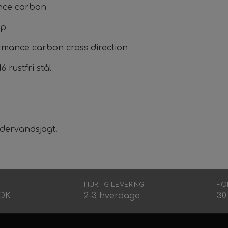
ance carbon
ip
ormance carbon cross direction
 rustfri stål
ndervandsjagt.
HURTIG LEVERING
FO
DDK
2-3 hverdage
30