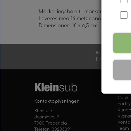
Harpun Tilbehør
Markeringsbøje til markering af områd
Harpun Service
Leveres med 16 meter snor.
Dimensioner: 10 x 6,5 cm.
BILLIG FRAGT
Fragt fra 39 
Kleinsub Produkter
Udstyrsæt
Links
Salgs-
Cooki
Kontaktoplysninger
Fortr
Kunde
Kleinsub
Klein
Jasminvej 9
Konta
7000 Fredericia
Team 
Telefon: 30203391