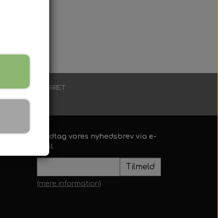
lt andet.
RLÆNGET RETURRET
 dage
Modtag vores nyhedsbrev via e-
mail
Tilmeld
(mere information)