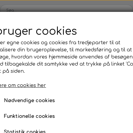
bruger cookies
Webshop
Kleinsub
Kontakt
Billedgalleri
Nyheder
er egne cookies og cookies fra tredjeparter til at
lisere din brugeroplevelse, til markedsføring og til at
ilbud
Finner & Fodlommer
Mask & Snorkel
Bøj
øge, hvordan vores hjemmeside anvendes af besøgen
Finner med fodlomme
Mask
Bø
id tilbagekalde dit samtykke ved at trykke på linket 'Co
eringsbøje
 på siden.
Finneblade
Snorkel
Fl
Markeringsbøje
Fodlommer
Næseklemmer
Ma
re om cookies her
239,00 kr.
Finne tilbehør
Svømmebriller
La
Nødvendige cookies
Neopren & Tøj
Tilbehør
Fridykning
Våddragter
Vægtsystem
Våddragter Fri
Funktionelle cookies
Tilføj t
−
+
Handsker
Lygter
Vægtsystem Fr
Statistik cookies
Sokker
Kniv & Stringer
Næseklemmer