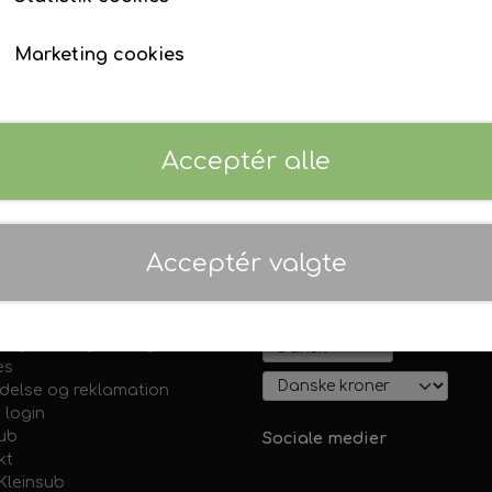
Våddragt tilbehør
Ur & Computer
Finner
er eller markering af hummerhule, sten eller noget he
Marketing cookies
Tøj & Stickers
Tasker & Køleboks
Bøje + Tilbehør
Fangstnet
Masker
Snorkel
Acceptér alle
Træning
HURTIG LEVERING
FO
DDK
2-3 hverdage
30
Kurser, Event, Udlejning
Gavekort
Kurser & Ture
Acceptér valgte
Udlejning
Vis på shop
Event & Konkurrencer
 og leveringsbetingelser
Grej Aften
es
ydelse og reklamation
 login
sub
Sociale medier
kt
Kleinsub