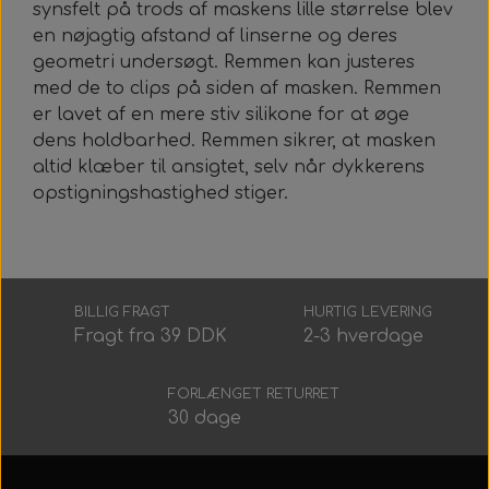
Alt Det Andet
Hele Ruller
synsfelt på trods af maskens lille størrelse blev
en nøjagtig afstand af linserne og deres
geometri undersøgt. Remmen kan justeres
med de to clips på siden af ​​masken. Remmen
er lavet af en mere stiv silikone for at øge
dens holdbarhed. Remmen sikrer, at masken
altid klæber til ansigtet, selv når dykkerens
opstigningshastighed stiger.
BILLIG FRAGT
HURTIG LEVERING
Fragt fra 39 DDK
2-3 hverdage
FORLÆNGET RETURRET
30 dage