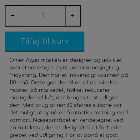
Roller Opsætning
Ur & Computer
Næseklemmer
Kurser & Ture
Tøj & Stickers
Vægtvest
Gavekort
Bælter
−
+
Trigger & Håndtag
Tasker & Køleboks
Halsvægt
Udlejning
Bæltebly
Finner
Tøj
Event & Konkurrencer
Bøje + Tilbehør
Variabelt Vægt
Gør Det Selv
Fangstnet
Halsvægt
Køleboks
Stickers
Tilføj til kurv
Tasker & Sportube
Grej Aften
Tilbehør
Tilbehør
Masker
Spyd
Omer Aqua masken er designet og udviklet
som et værktøj til dybt undervandsjagt og
Markeringsbøje
Snorkel
Elastik
fridykning. Den har et indvendigt volumen på
110 cm3. Dette gør den til en af ​​de mindste
Wishbone
Metermål
Træning
masker på markedet, hvilket reducerer
mængden af ​​luft, der bruges til at udligne
den. Med brug af ren 60 shores silikone var
Dyneema & Mono
Klar Til Brug
det muligt at opnå en fantastisk tætning med
komfort. Næseområdet er kendetegnet ved
Foto & Video
Metermål
en ru tekstur, der er designet til at forbedre
grebet ved udligning. For at opnå et godt