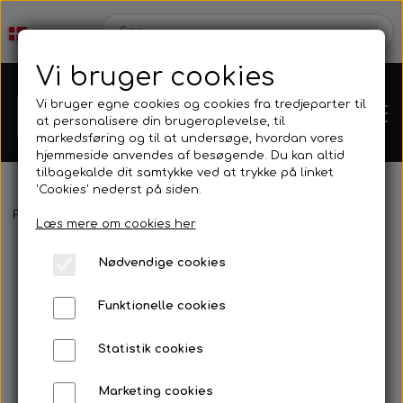
Vi bruger cookies
Vi bruger egne cookies og cookies fra tredjeparter til
at personalisere din brugeroplevelse, til
markedsføring og til at undersøge, hvordan vores
hjemmeside anvendes af besøgende. Du kan altid
tilbagekalde dit samtykke ved at trykke på linket
'Cookies' nederst på siden.
Webshop
Forside
Mask & Snorkel
Mask
Omer - Aqua
Læs mere om cookies her
Produkt Nyheder
Nødvendige cookies
Kleinsub
Funktionelle cookies
Tilbud
Kontakt
Statistik cookies
Finner & Fodlommer
Billedgalleri
Marketing cookies