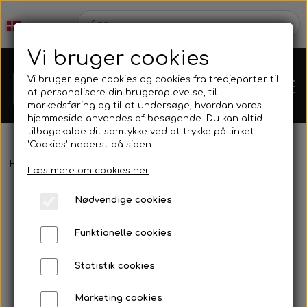
Vi bruger cookies
Vi bruger egne cookies og cookies fra tredjeparter til
at personalisere din brugeroplevelse, til
markedsføring og til at undersøge, hvordan vores
hjemmeside anvendes af besøgende. Du kan altid
tilbagekalde dit samtykke ved at trykke på linket
'Cookies' nederst på siden.
Webshop
Forside
Tilbehør
Vægtsystem
Variabelt Vægt
OneShot - Q
Læs mere om cookies her
Produkt Nyheder
Nødvendige cookies
Kleinsub
Funktionelle cookies
Tilbud
Kontakt
Statistik cookies
Finner & Fodlommer
Billedgalleri
Marketing cookies