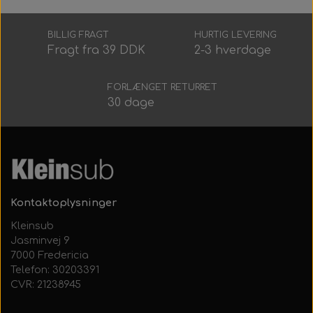
Alt Det Andet
Hele Ruller
BILLIG FRAGT
HURTIG LEVERING
Fragt fra 39 DDK
2-3 hverdage
FORLÆNGET RETURRET
30 dage
Kontaktoplysninger
Kleinsub
Jasminvej 9
7000 Fredericia
Telefon: 30203391
CVR: 21238945