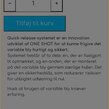
Roller Opsætning
Ur & Computer
Næseklemmer
Kurser & Ture
Tøj & Stickers
Vægtvest
Gavekort
Bælter
−
+
Trigger & Håndtag
Tasker & Køleboks
Halsvægt
Udlejning
Bæltebly
Finner
Tøj
Tilføj til kurv
Event & Konkurrencer
Bøje + Tilbehør
Variabelt Vægt
Gør Det Selv
Fangstnet
Halsvægt
Køleboks
Stickers
Quick-release systemet er en innovation
Tasker & Sportube
Grej Aften
Tilbehør
Tilbehør
Masker
Spyd
udviklet af ONE SHOT for at kunne frigive det
variable bly hurtigt og sikkert.
Systemet består af to dele: én, der er fastgjort
Markeringsbøje
Snorkel
Elastik
til optrækket, og en anden, der er monteret
på det variable bly gennem særlige huller. Det
Wishbone
Metermål
Træning
giver en sikkerhedslås, som reducerer risikoen
for utilsigtet udløsning til nul.
Dyneema & Mono
Klar Til Brug
Husk at brugen af variable bly kræver
erfaring.
Foto & Video
Metermål