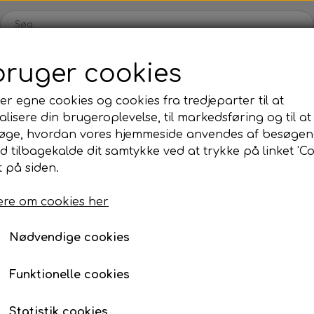
bruger cookies
Webshop
Kleinsub
Kontakt
Billedgalleri
Nyheder
er egne cookies og cookies fra tredjeparter til at
lisere din brugeroplevelse, til markedsføring og til at
ilbud
Finner & Fodlommer
Mask & Snorkel
Bøj
øge, hvordan vores hjemmeside anvendes af besøgen
Finner med fodlomme
Mask
Bø
id tilbagekalde dit samtykke ved at trykke på linket 'Co
Dyneema & Mono
Metermål
Polyestersnor HT 1,5 mm Sandfarv
 på siden.
Finneblade
Snorkel
Fl
Polyestersnor HT 1,5 
Fodlommer
Næseklemmer
Ma
re om cookies her
Metermål
Finne tilbehør
Svømmebriller
La
Nødvendige cookies
3,00 kr.
Neopren & Tøj
Tilbehør
Fridykning
Våddragter
Vægtsystem
Våddragter Fri
Funktionelle cookies
Handsker
Lygter
Vægtsystem Fr
Tilføj t
Statistik cookies
Sokker
Kniv & Stringer
Næseklemmer