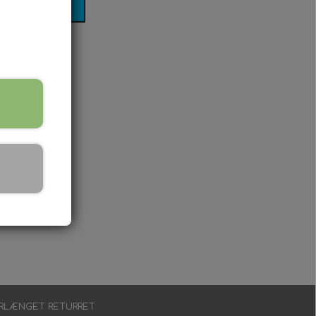
RLÆNGET RETURRET