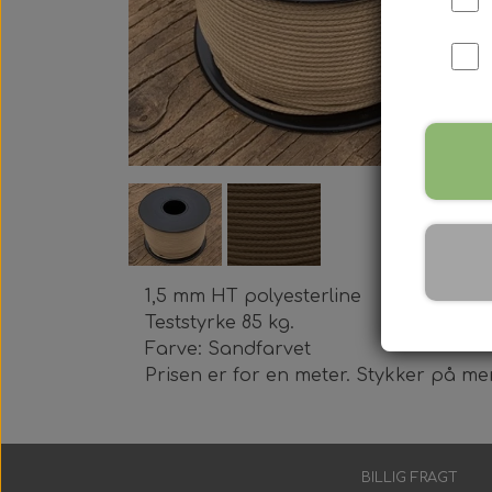
Harpun Tilbehør
Harpun Service
Kleinsub Produkter
Udstyrsæt
1,5 mm HT polyesterline
Teststyrke 85 kg.
Farve: Sandfarvet
Prisen er for en meter. Stykker på me
BILLIG FRAGT