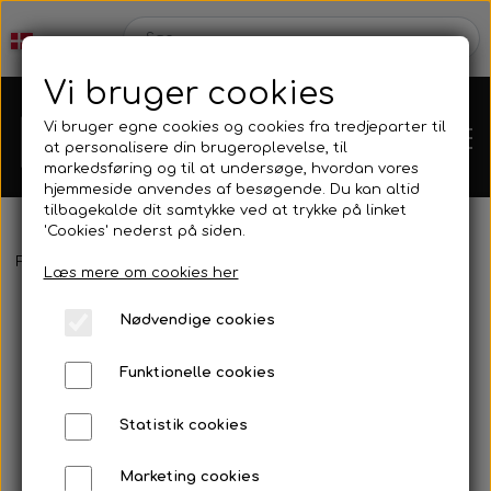
Vi bruger cookies
Vi bruger egne cookies og cookies fra tredjeparter til
at personalisere din brugeroplevelse, til
markedsføring og til at undersøge, hvordan vores
hjemmeside anvendes af besøgende. Du kan altid
tilbagekalde dit samtykke ved at trykke på linket
'Cookies' nederst på siden.
Webshop
Forside
Mask & Snorkel
Mask
Salvimar - Hathor
Læs mere om cookies her
Produkt Nyheder
Nødvendige cookies
Kleinsub
Funktionelle cookies
Tilbud
Kontakt
Statistik cookies
Finner & Fodlommer
Billedgalleri
Marketing cookies