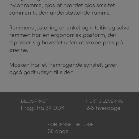
Alt Det Andet
Hele Ruller
nylonramme, glas af hærdet glas smeltet
sammen til den understøttende ramme.
Remmens justering er enkel og intuitiv og selve
remmen har en ergonomisk pasform, der
tilpasser sig hovedet uden at skabe pres på
ørerne.
Masken har et fremragende synsfelt giver
også godt udsyn til siden.
BILLIG FRAGT
HURTIG LEVERING
Fragt fra 39 DDK
2-3 hverdage
FORLÆNGET RETURRET
30 dage