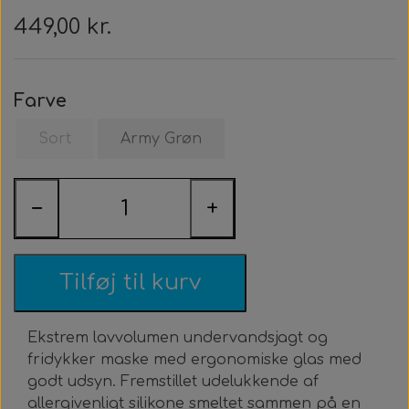
Roller Opsætning
Ur & Computer
Næseklemmer
Kurser & Ture
Tøj & Stickers
Vægtvest
Gavekort
Bælter
449,00 kr.
Trigger & Håndtag
Tasker & Køleboks
Halsvægt
Udlejning
Bæltebly
Finner
Tøj
Farve
Event & Konkurrencer
Bøje + Tilbehør
Variabelt Vægt
Gør Det Selv
Fangstnet
Halsvægt
Køleboks
Stickers
Sort
Army Grøn
Tasker & Sportube
Grej Aften
Tilbehør
Tilbehør
Masker
Spyd
−
+
Markeringsbøje
Snorkel
Elastik
Wishbone
Metermål
Træning
Tilføj til kurv
Dyneema & Mono
Klar Til Brug
Ekstrem lavvolumen undervandsjagt og
fridykker maske med ergonomiske glas med
Foto & Video
Metermål
godt udsyn. Fremstillet udelukkende af
allergivenligt silikone smeltet sammen på en