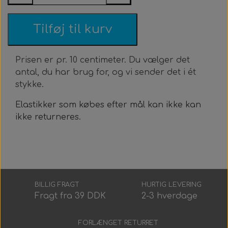
Roller Opsætning
Ur & Computer
Næseklemmer
Kurser & Ture
Tøj & Stickers
Vægtvest
Gavekort
Bælter
Tilføj til kurv
Trigger & Håndtag
Tasker & Køleboks
Halsvægt
Udlejning
Bæltebly
Finner
Tøj
Prisen er pr. 10 centimeter. Du vælger det
Event & Konkurrencer
Bøje + Tilbehør
Variabelt Vægt
Gør Det Selv
Fangstnet
Halsvægt
Køleboks
Stickers
antal, du har brug for, og vi sender det i ét
stykke.
Tasker & Sportube
Grej Aften
Tilbehør
Tilbehør
Masker
Spyd
Elastikker som købes efter mål kan ikke kan
ikke returneres.
Markeringsbøje
Snorkel
Elastik
Wishbone
Metermål
Træning
Dyneema & Mono
Klar Til Brug
BILLIG FRAGT
HURTIG LEVERING
Fragt fra 39 DDK
2-3 hverdage
Foto & Video
Metermål
FORLÆNGET RETURRET