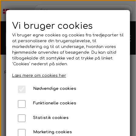
Vi bruger cookies
Vi bruger egne cookies og cookies fra tredjeparter til
at personalisere din brugeroplevelse, til
markedsføring og til at undersøge, hvordan vores
hjemmeside anvendes af besøgende. Du kan altid
tilbagekalde dit samtykke ved at trykke på linket
'Cookies' nederst på siden.
Webshop
Forside
Harpun & Tilbehør
Harpun Tilbehør
Elastik
Meter
Læs mere om cookies her
Produkt Nyheder
Nødvendige cookies
Kleinsub
Funktionelle cookies
Tilbud
Kontakt
Statistik cookies
Finner & Fodlommer
Billedgalleri
Marketing cookies