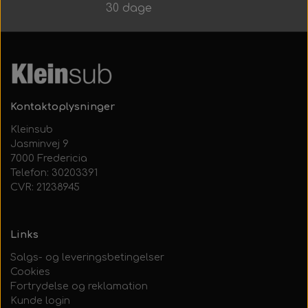
Alt Det Andet
Hele Ruller
30 dage
Kontaktoplysninger
Kleinsub
Jasminvej 9
7000 Fredericia
Telefon: 30203391
CVR: 21238945
Links
Salgs- og leveringsbetingelser
Cookies
Fortrydelse og reklamation
Kunde login