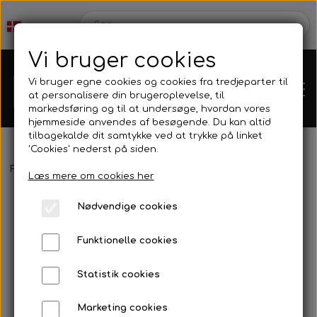
Vi bruger cookies
Vi bruger egne cookies og cookies fra tredjeparter til
at personalisere din brugeroplevelse, til
markedsføring og til at undersøge, hvordan vores
hjemmeside anvendes af besøgende. Du kan altid
tilbagekalde dit samtykke ved at trykke på linket
'Cookies' nederst på siden.
Webshop
Forside
Mask & Snorkel
Mask
Sigalsub - X-wide
Læs mere om cookies her
Produkt Nyheder
Nødvendige cookies
Kleinsub
Funktionelle cookies
Tilbud
Kontakt
Statistik cookies
Finner & Fodlommer
Billedgalleri
Marketing cookies