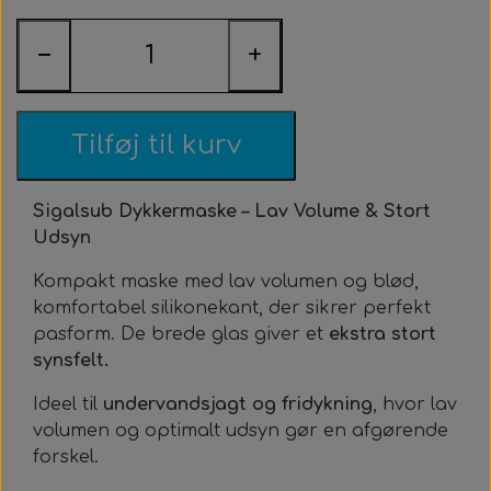
Roller Opsætning
Ur & Computer
Næseklemmer
Kurser & Ture
Tøj & Stickers
Vægtvest
Gavekort
Bælter
−
+
Trigger & Håndtag
Tasker & Køleboks
Halsvægt
Udlejning
Bæltebly
Finner
Tøj
Event & Konkurrencer
Bøje + Tilbehør
Variabelt Vægt
Gør Det Selv
Fangstnet
Halsvægt
Køleboks
Stickers
Tilføj til kurv
Tasker & Sportube
Grej Aften
Tilbehør
Tilbehør
Masker
Spyd
Sigalsub Dykkermaske – Lav Volume & Stort
Udsyn
Markeringsbøje
Snorkel
Elastik
Kompakt maske med lav volumen og blød,
komfortabel silikonekant, der sikrer perfekt
Wishbone
Metermål
Træning
pasform. De brede glas giver et
ekstra stort
synsfelt.
Dyneema & Mono
Klar Til Brug
Ideel til
undervandsjagt og fridykning
, hvor lav
volumen og optimalt udsyn gør en afgørende
Foto & Video
Metermål
forskel.