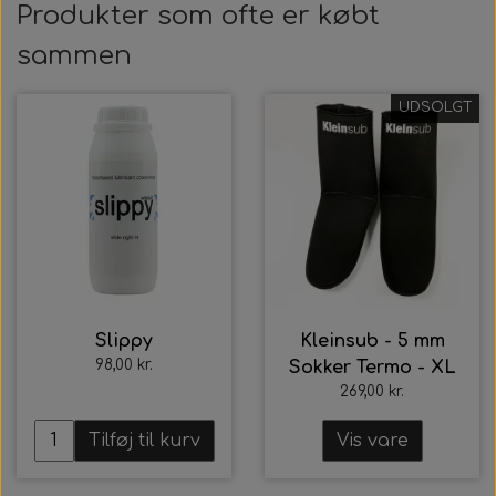
Alt Det Andet
Hele Ruller
Produkter som ofte er købt
sammen
UDSOLGT
Slippy
Kleinsub - 5 mm
98,00 kr.
Sokker Termo - XL
269,00 kr.
Tilføj til kurv
Vis vare