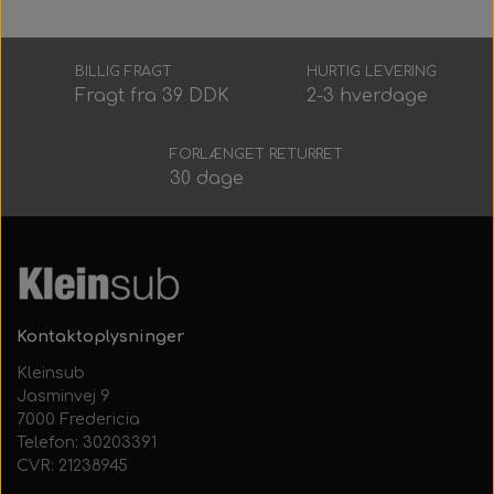
BILLIG FRAGT
HURTIG LEVERING
Fragt fra 39 DDK
2-3 hverdage
FORLÆNGET RETURRET
30 dage
Kontaktoplysninger
Kleinsub
Jasminvej 9
7000 Fredericia
Telefon: 30203391
CVR: 21238945