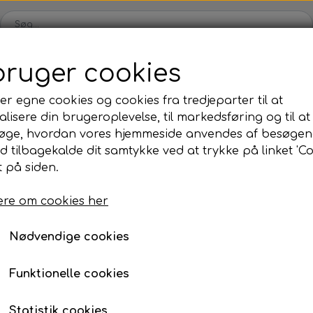
bruger cookies
Webshop
Kleinsub
Kontakt
Billedgalleri
Nyheder
er egne cookies og cookies fra tredjeparter til at
lisere din brugeroplevelse, til markedsføring og til at
ilbud
Finner & Fodlommer
Mask & Snorkel
Bøj
øge, hvordan vores hjemmeside anvendes af besøgen
Finner med fodlomme
Mask
Bø
id tilbagekalde dit samtykke ved at trykke på linket 'Co
BigBang - Polespear Power Band
 på siden.
Finneblade
Snorkel
Fl
BigBang - Polespear 
Fodlommer
Næseklemmer
Ma
re om cookies her
132 cm - 310 cm polespear, 8 mm
Finne tilbehør
Svømmebriller
La
Nødvendige cookies
219,00 kr.
Neopren & Tøj
Tilbehør
Fridykning
Våddragter
Vægtsystem
Våddragter Fri
Funktionelle cookies
Handsker
Lygter
Vægtsystem Fr
Længde
Statistik cookies
Sokker
Kniv & Stringer
Næseklemmer