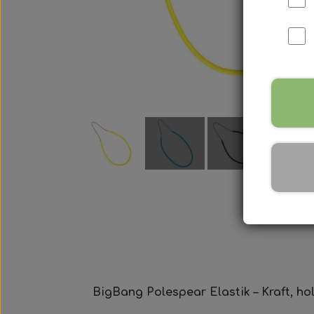
Harpun Tilbehør
Harpun Service
Kleinsub Produkter
Udstyrsæt
BigBang Polespear Elastik – Kraft, ho