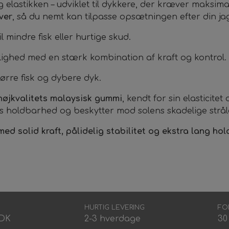
lastikken – udviklet til dykkere, der kræver maksimal
rver
, så du nemt kan tilpasse opsætningen efter din jagt
il mindre fisk eller hurtige skud.
lighed med en stærk kombination af kraft og kontrol.
tørre fisk og dybere dyk.
højkvalitets malaysisk gummi
, kendt for sin elasticitet
 holdbarhed og beskytter mod solens skadelige stråler
k med solid kraft, pålidelig stabilitet og ekstra lang ho
HURTIG LEVERING
FO
DDK
2-3 hverdage
30