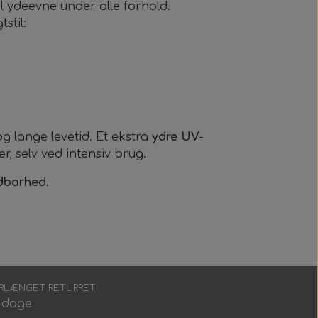
 ydeevne under alle forhold.
stil:
 og lange levetid. Et ekstra
ydre UV-
, selv ved intensiv brug.
ldbarhed.
RLÆNGET RETURRET
 dage