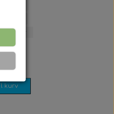
 polespear
 polespear
 cm polespear
il kurv