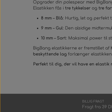
Opgrader din polespear med BigBang e
Elastikken fås i
tre tykkelser
og
tre fa
8 mm – Blå
: Hurtig, let og perfekt t
9 mm – Gul
: Den alsidige midtermu
10 mm – Sort
: Maksimal power til s
BigBang elastikkerne er fremstillet af
beskyttende lag
forlænger elastikkens
Perfekt til dig, der vil have en elasti
BILLIG FRAGT
Fragt fra 39 