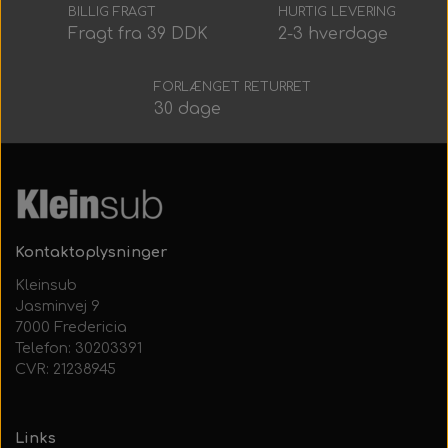
Alt Det Andet
Hele Ruller
BILLIG FRAGT
HURTIG LEVERING
Fragt fra 39 DDK
2-3 hverdage
FORLÆNGET RETURRET
30 dage
Kontaktoplysninger
Kleinsub
Jasminvej 9
7000 Fredericia
Telefon: 30203391
CVR: 21238945
Links