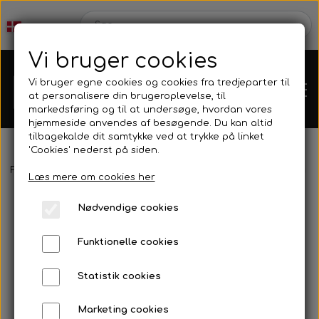
Vi bruger cookies
Vi bruger egne cookies og cookies fra tredjeparter til
at personalisere din brugeroplevelse, til
markedsføring og til at undersøge, hvordan vores
hjemmeside anvendes af besøgende. Du kan altid
tilbagekalde dit samtykke ved at trykke på linket
'Cookies' nederst på siden.
Webshop
Forside
Neopren & Tøj
Handsker
Imersion - 3-finger 5 mm
Læs mere om cookies her
Produkt Nyheder
Nødvendige cookies
Kleinsub
Funktionelle cookies
Tilbud
Kontakt
Statistik cookies
Finner & Fodlommer
Billedgalleri
Marketing cookies