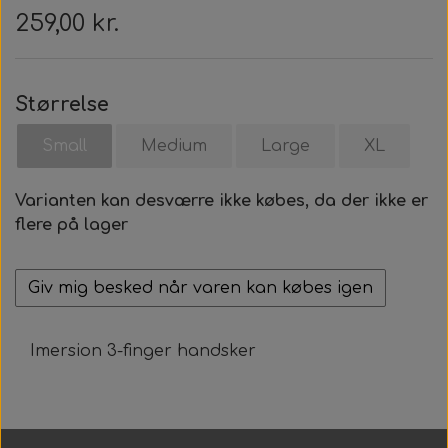
Roller Opsætning
Ur & Computer
Næseklemmer
Kurser & Ture
Tøj & Stickers
Vægtvest
Gavekort
Bælter
259,00 kr.
Trigger & Håndtag
Tasker & Køleboks
Halsvægt
Udlejning
Bæltebly
Finner
Tøj
Størrelse
Event & Konkurrencer
Bøje + Tilbehør
Variabelt Vægt
Gør Det Selv
Fangstnet
Halsvægt
Køleboks
Stickers
Small
Medium
Large
XL
Tasker & Sportube
Grej Aften
Tilbehør
Tilbehør
Masker
Spyd
Varianten kan desværre ikke købes, da der ikke er
flere på lager
Markeringsbøje
Snorkel
Elastik
Wishbone
Metermål
Træning
Giv mig besked når varen kan købes igen
Dyneema & Mono
Klar Til Brug
Imersion 3-finger handsker
Foto & Video
Metermål