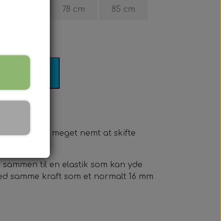
70 cm
78 cm
85 cm
il kurv
. Det gør det meget nemt at skifte
t sammen til en elastik som kan yde
 med samme kraft som et normalt 16 mm