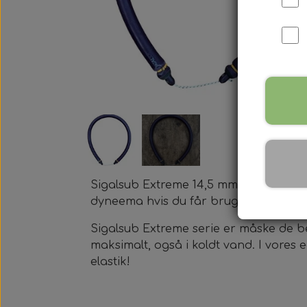
Harpun Tilbehør
Harpun Service
Kleinsub Produkter
Udstyrsæt
Sigalsub Extreme 14,5 mm klar til brug
dyneema hvis du får brug for det.
Sigalsub Extreme serie er måske de be
maksimalt, også i koldt vand. I vores
elastik!