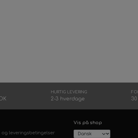
HURTIG LEVERING
FO
DDK
2-3 hverdage
30
Vis på shop
 og leveringsbetingelser