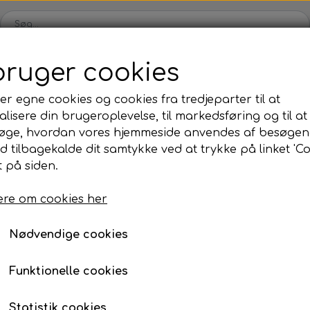
bruger cookies
Webshop
Kleinsub
Kontakt
Billedgalleri
Nyheder
er egne cookies og cookies fra tredjeparter til at
lisere din brugeroplevelse, til markedsføring og til at
ilbud
Finner & Fodlommer
Mask & Snorkel
Bøj
øge, hvordan vores hjemmeside anvendes af besøgen
Finner med fodlomme
Mask
Bø
id tilbagekalde dit samtykke ved at trykke på linket 'Co
Elastik
Klar Til Brug
Sigalsub Extreme 14.5 mm
 på siden.
Finneblade
Snorkel
Fl
Sigalsub Extreme 14.
Fodlommer
Næseklemmer
Ma
re om cookies her
92 cm
Finne tilbehør
Svømmebriller
La
Nødvendige cookies
229,00 kr.
Neopren & Tøj
Tilbehør
Fridykning
Våddragter
Vægtsystem
Våddragter Fri
Funktionelle cookies
Handsker
Lygter
Vægtsystem Fr
Størrelse
Statistik cookies
Sokker
Kniv & Stringer
Næseklemmer