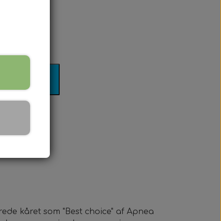
116 cm
il kurv
erede kåret som "Best choice" af Apnea