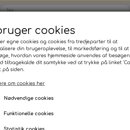
bruger cookies
Webshop
Kleinsub
Kontakt
Billedgalleri
Nyheder
er egne cookies og cookies fra tredjeparter til at
lisere din brugeroplevelse, til markedsføring og til at
ilbud
Finner & Fodlommer
Mask & Snorkel
Bøj
øge, hvordan vores hjemmeside anvendes af besøgen
Finner med fodlomme
Mask
Bø
id tilbagekalde dit samtykke ved at trykke på linket 'Co
b - Nemesis HT Invert Violet
 på siden.
Finneblade
Snorkel
Fl
Sigalsub - Nemesis HT 
Fodlommer
Næseklemmer
Ma
re om cookies her
82 cm
Finne tilbehør
Svømmebriller
La
Nødvendige cookies
2.129,00 kr.
Neopren & Tøj
Tilbehør
Fridykning
Våddragter
Vægtsystem
Våddragter Fri
Funktionelle cookies
Handsker
Lygter
Vægtsystem Fr
Størrelse
Statistik cookies
Sokker
Kniv & Stringer
Næseklemmer