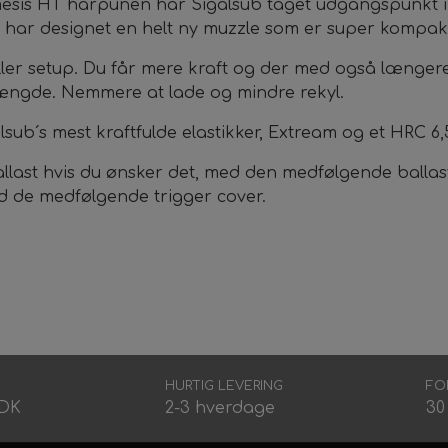
esis HT harpunen har Sigalsub taget udgangspunkt 
b har designet en helt ny muzzle som er super kompa
oller setup. Du får mere kraft og der med også længe
ængde. Nemmere at lade og mindre rekyl.
sub´s mest kraftfulde elastikker,
Extream og et HRC 6
 ballast hvis du ønsker det, med den medfølgende balla
ed de medfølgende trigger cover.
HURTIG LEVERING
FO
DDK
2-3 hverdage
30