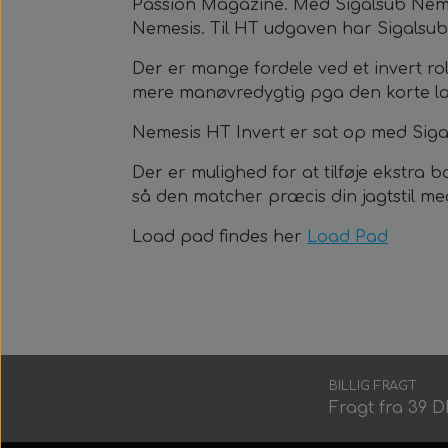
Passion Magazine. Med Sigalsub Nem
Nemesis. Til HT udgaven har Sigalsu
Der er mange fordele ved et invert r
mere manøvredygtig pga den korte l
Nemesis HT Invert
er sat op med Sigal
Der er mulighed for at tilføje ekstra
så den matcher præcis din jagtstil m
Load pad findes her
Load Pad
BILLIG FRAGT
Fragt fra 39 