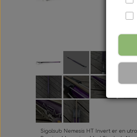
Harpun Tilbehør
Harpun Service
Kleinsub Produkter
Udstyrsæt
Sigalsub Nemesis HT Invert er en utro