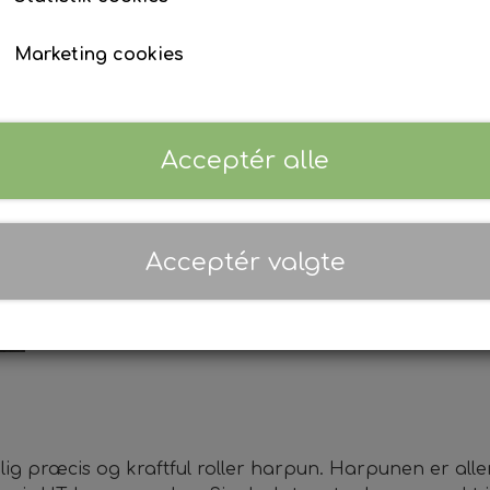
76 cm
82 cm
92 cm
104 cm
Våddragt tilbehør
Ur & Computer
Finner
Marketing cookies
Tøj & Stickers
Tasker & Køleboks
Bøje + Tilbehør
Jeg erklærer hermed at jeg er over 18 år *
Fangstnet
Masker
Snorkel
Acceptér alle
Træning
Tilføj t
−
+
Kurser, Event, Udlejning
Gavekort
Kurser & Ture
Acceptér valgte
Udlejning
Event & Konkurrencer
Grej Aften
lig præcis og kraftful roller harpun. Harpunen er all