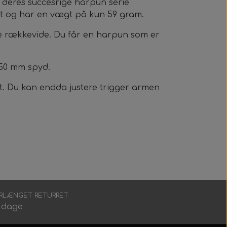
i deres
succesrige harpun serie
kt og har en vægt på kun 59 gram.
re rækkevide. Du får en harpun som er
,50 mm spyd.
st. Du kan endda justere trigger armen
RLÆNGET RETURRET
 dage