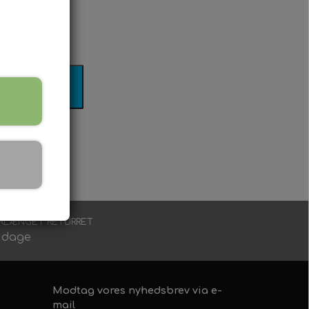
il kurv
RLÆNGET RETURRET
 dage
Modtag vores nyhedsbrev via e-
mail