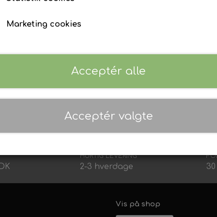
Small
Medium
Large
XL
Våddragt tilbehør
Ur & Computer
Finner
Marketing cookies
Tøj & Stickers
Tasker & Køleboks
Bøje + Tilbehør
Forventet leveringstid:
3 uger
Fangstnet
Masker
Tilføj t
−
+
Snorkel
Acceptér alle
Træning
Kurser, Event, Udlejning
Gavekort
 rund hals, korte ærmer og sidesømme.
Kurser & Ture
Acceptér valgte
Udlejning
Event & Konkurrencer
HURTIG LEVERING
FO
Grej Aften
DDK
2-3 hverdage
30
Vis på shop