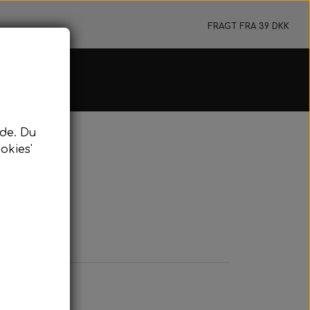
FRAGT FRA 39 DKK
e & Flydeline
de. Du
jer & Tilbehør
okies'
ydeline & Bundtov
rkeringsbøje
nyard & Pulling
dykning
idykning