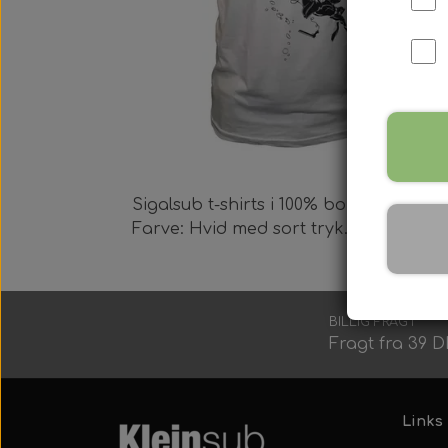
Harpun Tilbehør
Harpun Service
Kleinsub Produkter
Sigalsub t-shirts i 100% bomuld. Med
Farve: Hvid med sort tryk.
Udstyrsæt
BILLIG FRAGT
Fragt fra 39 
Links