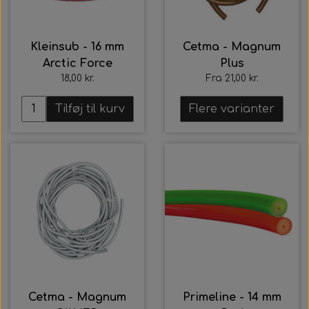
Alt Det Andet
Hele Ruller
Kleinsub - 16 mm
Cetma - Magnum
Arctic Force
Plus
18,00 kr.
Fra 21,00 kr.
Tilføj til kurv
Flere varianter
Cetma - Magnum
Primeline - 14 mm