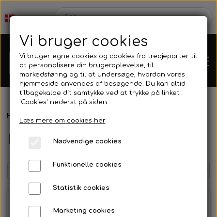
Vi bruger cookies
Vi bruger egne cookies og cookies fra tredjeparter til
at personalisere din brugeroplevelse, til
markedsføring og til at undersøge, hvordan vores
hjemmeside anvendes af besøgende. Du kan altid
tilbagekalde dit samtykke ved at trykke på linket
'Cookies' nederst på siden.
Webshop
Forside
Harpun & Tilbehør
Harpun Tilbehør
Elastik
Meter
Læs mere om cookies her
Metermål
Produkt Nyheder
Nødvendige cookies
Kleinsub
Funktionelle cookies
Tilbud
Kontakt
Statistik cookies
Finner & Fodlommer
-25%
Billedgalleri
Marketing cookies