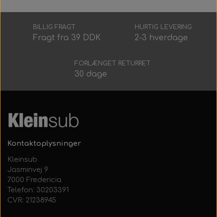
BILLIG FRAGT
HURTIG LEVERING
Fragt fra 39 DDK
2-3 hverdage
FORLÆNGET RETURRET
30 dage
Kontaktoplysninger
Kleinsub
Jasminvej 9
7000 Fredericia
Telefon: 30203391
CVR: 21238945